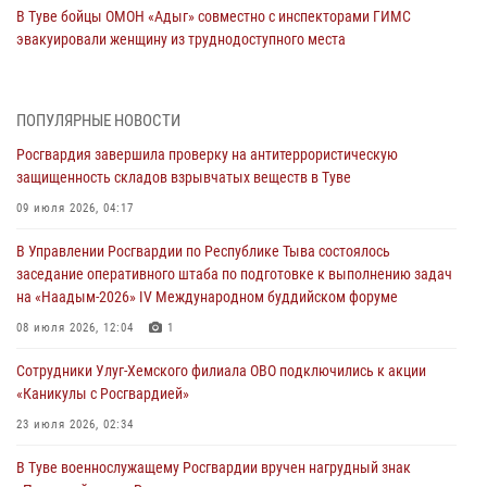
В Туве бойцы ОМОН «Адыг» совместно с инспекторами ГИМС
эвакуировали женщину из труднодоступного места
03 августа 2026, 07:25
Росгвардия проверила организацию отдыха детей в детских
ПОПУЛЯРНЫЕ НОВОСТИ
лагерях Тувы
Росгвардия завершила проверку на антитеррористическую
31 июля 2026, 03:49
2
защищенность складов взрывчатых веществ в Туве
Сотрудники вневедомственной охраны приняли участие в акции
09 июля 2026, 04:17
«Каникулы с Росгвардией» в Туве
В Управлении Росгвардии по Республике Тыва состоялось
29 июля 2026, 09:41
заседание оперативного штаба по подготовке к выполнению задач
на «Наадым-2026» IV Международном буддийском форуме
26 сигналов «Тревога» с автотранспортов отработали экипажи
задержаний Росгвардии в Туве с начала года
08 июля 2026, 12:04
1
29 июля 2026, 08:37
1
Сотрудники Улуг-Хемского филиала ОВО подключились к акции
«Каникулы с Росгвардией»
В Туве офицер Росгвардии подвела итоги юбилейного личного
забега
23 июля 2026, 02:34
28 июля 2026, 07:48
В Туве военнослужащему Росгвардии вручен нагрудный знак