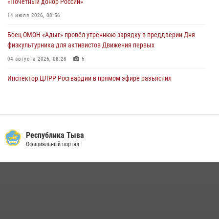
«Почетный донор России»
14 июля 2026, 08:56
Боец ОМОН «Адыг» провёл утреннюю зарядку в преддверии Дня
физкультурника для активистов Движения первых
04 августа 2026, 08:28
5
Инспектор ЦЛРР Росгвардии в прямом эфире разъяснил
телезрителям особенности использования тувинского
национального лука
21 июля 2026, 04:59
Спортсмены Росгвардии стали победителями и призерами
Республика Тыва
Чемпионата по лёгкой атлетике Наадым-2026
Официальный портал
23 июля 2026, 09:24
Инспекторы Росгвардии приняли участие в процедуре регистрации
лучников в канун тувинского праздника животноводов
Наадым-2026
23 июля 2026, 04:57