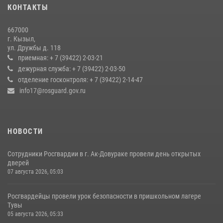
КОНТАКТЫ
Росгвардия совместно ГИМС МЧС Тувы провела профилактические
мероприятия на территории Бай-Тайгинского района
667000
13 июля 2026, 08:55
г. Кызыл,
ул. Дружбы д. 118
Кызылчанин поблагодарил сотрудников Росгвардии за
приемная: + 7 (39422) 2-03-21
оперативное реагирование в решении конфликтной ситуации
дежурная служба: + 7 (39422) 2-03-50
отделение госконтроля: + 7 (39422) 2-14-47
17 июля 2026, 07:22
1
info17@rosguard.gov.ru
НОВОСТИ
Сотрудники Росгвардии в г. Ак-Довураке провели день открытых
дверей
07 августа 2026, 05:03
Росгвардейцы провели урок безопасности в пришкольном лагере
Тувы
05 августа 2026, 05:33