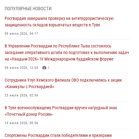
Сотрудники вневедомственной охраны приняли участие в акции
ПОПУЛЯРНЫЕ НОВОСТИ
«Каникулы с Росгвардией» в Туве
Росгвардия завершила проверку на антитеррористическую
29 июля 2026, 09:41
защищенность складов взрывчатых веществ в Туве
26 сигналов «Тревога» с автотранспортов отработали экипажи
09 июля 2026, 04:17
задержаний Росгвардии в Туве с начала года
В Управлении Росгвардии по Республике Тыва состоялось
29 июля 2026, 08:37
1
заседание оперативного штаба по подготовке к выполнению задач
на «Наадым-2026» IV Международном буддийском форуме
В Туве офицер Росгвардии подвела итоги юбилейного личного
забега
08 июля 2026, 12:04
1
28 июля 2026, 07:48
Сотрудники Улуг-Хемского филиала ОВО подключились к акции
«Каникулы с Росгвардией»
Росгвардеец стал бронзовым призером Чемпионата Тувы по
национальной игре - стрельбе из традиционного лука
23 июля 2026, 02:34
28 июля 2026, 07:40
1
В Туве военнослужащему Росгвардии вручен нагрудный знак
«Почетный донор России»
14 июля 2026, 08:56
Спортсмены Росгвардии стали победителями и призерами