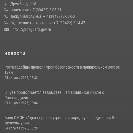
ул. Дружбы д. 118
Росгвардия обеспечила общественную безопасность во время
приемная: + 7 (39422) 2-03-21
праздника Наадым-2026 в Туве
дежурная служба: + 7 (39422) 2-03-50
отделение госконтроля: + 7 (39422) 2-14-47
27 июля 2026, 07:56
3
info17@rosguard.gov.ru
НОВОСТИ
Росгвардейцы провели урок безопасности в пришкольном лагере
Тувы
05 августа 2026, 05:33
В Туве продолжается ведомственная акция «Каникулы с
Росгвардией»
05 августа 2026, 02:04
Боец ОМОН «Адыг» провёл утреннюю зарядку в преддверии Дня
физкультурни...
04 августа 2026, 08:28