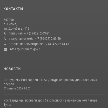
Инспекторы Росгвардии приняли участие в процедуре регистрации
КОНТАКТЫ
лучников в канун тувинского праздника животноводов
Наадым-2026
667000
23 июля 2026, 04:57
г. Кызыл,
ул. Дружбы д. 118
Кызылчанин поблагодарил сотрудников Росгвардии за
приемная: + 7 (39422) 2-03-21
оперативное реагирование в решении конфликтной ситуации
дежурная служба: + 7 (39422) 2-03-50
отделение госконтроля: + 7 (39422) 2-14-47
17 июля 2026, 07:22
1
info17@rosguard.gov.ru
НОВОСТИ
Сотрудники Росгвардии в г. Ак-Довураке провели день открытых
дверей
07 августа 2026, 05:03
Росгвардейцы провели урок безопасности в пришкольном лагере
Тувы