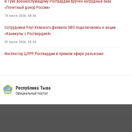
В Туве военнослужащему Росгвардии вручен нагрудный знак
«Почетный донор России»
14 июля 2026, 08:56
Сотрудники Улуг-Хемского филиала ОВО подключились к акции
«Каникулы с Росгвардией»
23 июля 2026, 02:34
Инспектор ЦЛРР Росгвардии в прямом эфире разъяснил
телезрителям особенности использования тувинского
национального лука
21 июля 2026, 04:59
Спортсмены Росгвардии стали победителями и призерами
Республика Тыва
Чемпионата по лёгкой атлетике Наадым-2026
Официальный портал
23 июля 2026, 09:24
Росгвардия совместно ГИМС МЧС Тувы провела профилактические
мероприятия на территории Бай-Тайгинского района
13 июля 2026, 08:55