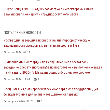
В Туве бойцы ОМОН «Адыг» совместно с инспекторами ГИМС
эвакуировали женщину из труднодоступного места
03 августа 2026, 07:25
Росгвардия проверила организацию отдыха детей в детских
ПОПУЛЯРНЫЕ НОВОСТИ
лагерях Тувы
Росгвардия завершила проверку на антитеррористическую
31 июля 2026, 03:49
2
защищенность складов взрывчатых веществ в Туве
Сотрудники вневедомственной охраны приняли участие в акции
09 июля 2026, 04:17
«Каникулы с Росгвардией» в Туве
В Управлении Росгвардии по Республике Тыва состоялось
29 июля 2026, 09:41
заседание оперативного штаба по подготовке к выполнению задач
на «Наадым-2026» IV Международном буддийском форуме
26 сигналов «Тревога» с автотранспортов отработали экипажи
задержаний Росгвардии в Туве с начала года
08 июля 2026, 12:04
1
29 июля 2026, 08:37
1
Боец ОМОН «Адыг» провёл утреннюю зарядку в преддверии Дня
физкультурника для активистов Движения первых
В Туве офицер Росгвардии подвела итоги юбилейного личного
забега
04 августа 2026, 08:28
5
28 июля 2026, 07:48