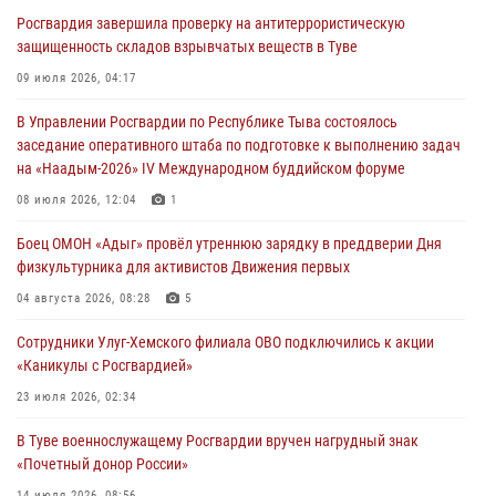
лагерях Тувы
Росгвардия завершила проверку на антитеррористическую
31 июля 2026, 03:49
2
защищенность складов взрывчатых веществ в Туве
Сотрудники вневедомственной охраны приняли участие в акции
09 июля 2026, 04:17
«Каникулы с Росгвардией» в Туве
В Управлении Росгвардии по Республике Тыва состоялось
29 июля 2026, 09:41
заседание оперативного штаба по подготовке к выполнению задач
на «Наадым-2026» IV Международном буддийском форуме
26 сигналов «Тревога» с автотранспортов отработали экипажи
задержаний Росгвардии в Туве с начала года
08 июля 2026, 12:04
1
29 июля 2026, 08:37
1
Боец ОМОН «Адыг» провёл утреннюю зарядку в преддверии Дня
физкультурника для активистов Движения первых
В Туве офицер Росгвардии подвела итоги юбилейного личного
забега
04 августа 2026, 08:28
5
28 июля 2026, 07:48
Сотрудники Улуг-Хемского филиала ОВО подключились к акции
«Каникулы с Росгвардией»
23 июля 2026, 02:34
В Туве военнослужащему Росгвардии вручен нагрудный знак
«Почетный донор России»
14 июля 2026, 08:56