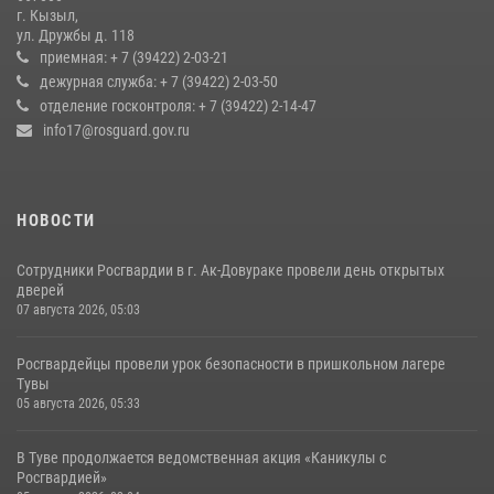
г. Кызыл,
Кызылчанин поблагодарил сотрудников Росгвардии за
ул. Дружбы д. 118
оперативное реагирование в решении конфликтной ситуации
приемная: + 7 (39422) 2-03-21
дежурная служба: + 7 (39422) 2-03-50
17 июля 2026, 07:22
1
отделение госконтроля: + 7 (39422) 2-14-47
info17@rosguard.gov.ru
НОВОСТИ
Сотрудники Росгвардии в г. Ак-Довураке провели день открытых
дверей
07 августа 2026, 05:03
Росгвардейцы провели урок безопасности в пришкольном лагере
Тувы
05 августа 2026, 05:33
В Туве продолжается ведомственная акция «Каникулы с
Росгвардией»