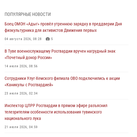
04 августа 2026, 02:48
3
В Туве бойцы ОМОН «Адыг» совместно с инспекторами ГИМС
ПОПУЛЯРНЫЕ НОВОСТИ
эвакуировали женщину из труднодоступного места
Боец ОМОН «Адыг» провёл утреннюю зарядку в преддверии Дня
03 августа 2026, 07:25
физкультурника для активистов Движения первых
Росгвардия проверила организацию отдыха детей в детских
04 августа 2026, 08:28
5
лагерях Тувы
В Туве военнослужащему Росгвардии вручен нагрудный знак
31 июля 2026, 03:49
2
«Почетный донор России»
Сотрудники вневедомственной охраны приняли участие в акции
14 июля 2026, 08:56
«Каникулы с Росгвардией» в Туве
Сотрудники Улуг-Хемского филиала ОВО подключились к акции
29 июля 2026, 09:41
«Каникулы с Росгвардией»
26 сигналов «Тревога» с автотранспортов отработали экипажи
23 июля 2026, 02:34
задержаний Росгвардии в Туве с начала года
Инспектор ЦЛРР Росгвардии в прямом эфире разъяснил
29 июля 2026, 08:37
1
телезрителям особенности использования тувинского
национального лука
21 июля 2026, 04:59