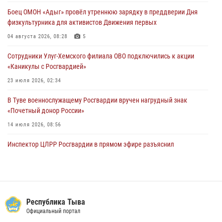
29 июля 2026, 08:37
1
Боец ОМОН «Адыг» провёл утреннюю зарядку в преддверии Дня
физкультурника для активистов Движения первых
В Туве офицер Росгвардии подвела итоги юбилейного личного
забега
04 августа 2026, 08:28
5
28 июля 2026, 07:48
Сотрудники Улуг-Хемского филиала ОВО подключились к акции
«Каникулы с Росгвардией»
23 июля 2026, 02:34
В Туве военнослужащему Росгвардии вручен нагрудный знак
«Почетный донор России»
14 июля 2026, 08:56
Инспектор ЦЛРР Росгвардии в прямом эфире разъяснил
телезрителям особенности использования тувинского
национального лука
21 июля 2026, 04:59
Спортсмены Росгвардии стали победителями и призерами
Республика Тыва
Чемпионата по лёгкой атлетике Наадым-2026
Официальный портал