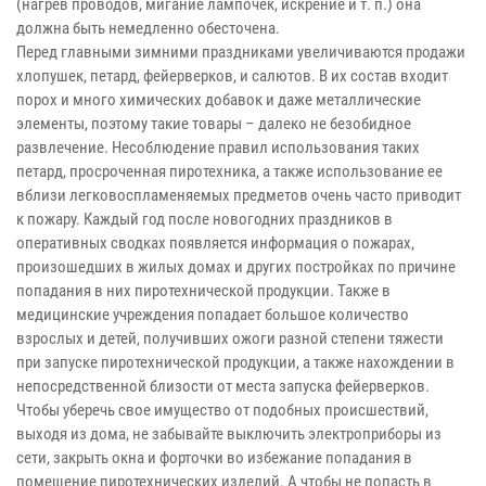
(нагрев проводов, мигание лампочек, искрение и т. п.) она
должна быть немедленно обесточена.
Перед главными зимними праздниками увеличиваются продажи
хлопушек, петард, фейерверков, и салютов. В их состав входит
порох и много химических добавок и даже металлические
элементы, поэтому такие товары – далеко не безобидное
развлечение. Несоблюдение правил использования таких
петард, просроченная пиротехника, а также использование ее
вблизи легковоспламеняемых предметов очень часто приводит
к пожару. Каждый год после новогодних праздников в
оперативных сводках появляется информация о пожарах,
произошедших в жилых домах и других постройках по причине
попадания в них пиротехнической продукции. Также в
медицинские учреждения попадает большое количество
взрослых и детей, получивших ожоги разной степени тяжести
при запуске пиротехнической продукции, а также нахождении в
непосредственной близости от места запуска фейерверков.
Чтобы уберечь свое имущество от подобных происшествий,
выходя из дома, не забывайте выключить электроприборы из
сети, закрыть окна и форточки во избежание попадания в
помещение пиротехнических изделий. А чтобы не попасть в