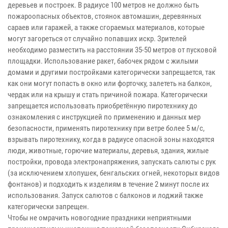
деревьев и построек. В радиусе 100 метров не должно быть
пожароопасных объектов, стоянок автомашин, деревянных
сараев или гаражей, а также сгораемых материалов, которые
могут загореться от случайно попавших искр. Зрителей
необходимо разместить на расстоянии 35-50 метров от пусковой
площадки. Использование ракет, бабочек рядом с жилыми
домами и другими постройками категорически запрещается, так
как они могут попасть в окно или форточку, залететь на балкон,
чердак или на крышу и стать причиной пожара. Категорически
запрещается использовать приобретённую пиротехнику до
ознакомления с инструкцией по применению и данных мер
безопасности, применять пиротехнику при ветре более 5 м/с,
взрывать пиротехнику, когда в радиусе опасной зоны находятся
люди, животные, горючие материалы, деревья, здания, жилые
постройки, провода электронапряжения, запускать салюты с рук
(за исключением хлопушек, бенгальских огней, некоторых видов
фонтанов) и подходить к изделиям в течение 2 минут после их
использования. Запуск салютов с балконов и лоджий также
категорически запрещен.
Чтобы не омрачить новогодние праздники неприятными