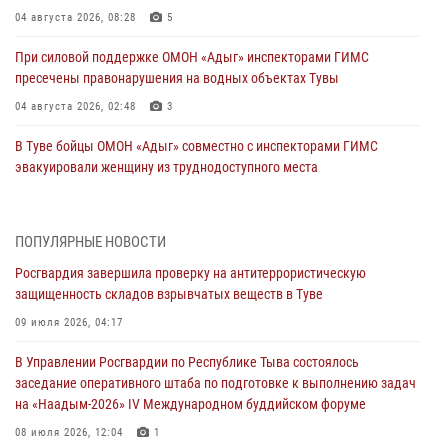
04 августа 2026, 08:28
5
При силовой поддержке ОМОН «Адыг» инспекторами ГИМС
пресечены правонарушения на водных объектах Тувы
04 августа 2026, 02:48
3
В Туве бойцы ОМОН «Адыг» совместно с инспекторами ГИМС
эвакуировали женщину из труднодоступного места
03 августа 2026, 07:25
Росгвардия проверила организацию отдыха детей в детских
ПОПУЛЯРНЫЕ НОВОСТИ
лагерях Тувы
Росгвардия завершила проверку на антитеррористическую
31 июля 2026, 03:49
2
защищенность складов взрывчатых веществ в Туве
Сотрудники вневедомственной охраны приняли участие в акции
09 июля 2026, 04:17
«Каникулы с Росгвардией» в Туве
В Управлении Росгвардии по Республике Тыва состоялось
29 июля 2026, 09:41
заседание оперативного штаба по подготовке к выполнению задач
на «Наадым-2026» IV Международном буддийском форуме
26 сигналов «Тревога» с автотранспортов отработали экипажи
задержаний Росгвардии в Туве с начала года
08 июля 2026, 12:04
1