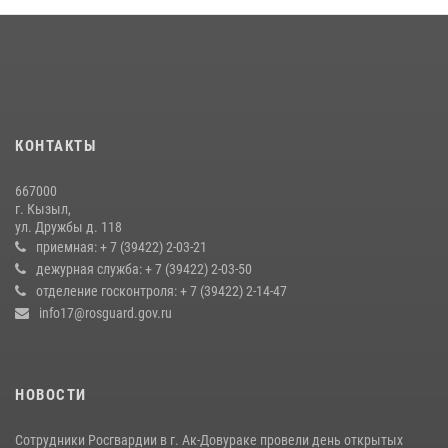
23 июля 2026, 09:24
Инспекторы Росгвардии приняли участие в процедуре регистрации
лучников в канун тувинского праздника животноводов
Наадым-2026
23 июля 2026, 04:57
КОНТАКТЫ
Росгвардия совместно ГИМС МЧС Тувы провела профилактические
мероприятия на территории Бай-Тайгинского района
667000
13 июля 2026, 08:55
г. Кызыл,
ул. Дружбы д. 118
Кызылчанин поблагодарил сотрудников Росгвардии за
приемная: + 7 (39422) 2-03-21
оперативное реагирование в решении конфликтной ситуации
дежурная служба: + 7 (39422) 2-03-50
отделение госконтроля: + 7 (39422) 2-14-47
17 июля 2026, 07:22
1
info17@rosguard.gov.ru
НОВОСТИ
Сотрудники Росгвардии в г. Ак-Довураке провели день открытых