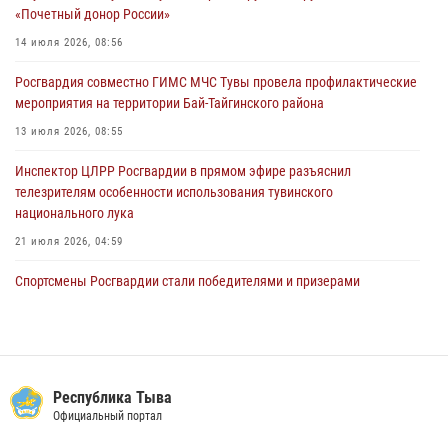
29 июля 2026, 08:37
1
«Почетный донор России»
В Туве офицер Росгвардии подвела итоги юбилейного личного
14 июля 2026, 08:56
забега
Росгвардия совместно ГИМС МЧС Тувы провела профилактические
28 июля 2026, 07:48
мероприятия на территории Бай-Тайгинского района
13 июля 2026, 08:55
Инспектор ЦЛРР Росгвардии в прямом эфире разъяснил
телезрителям особенности использования тувинского
национального лука
21 июля 2026, 04:59
Спортсмены Росгвардии стали победителями и призерами
Чемпионата по лёгкой атлетике Наадым-2026
23 июля 2026, 09:24
Инспекторы Росгвардии приняли участие в процедуре регистрации
лучников в канун тувинского праздника животноводов
Республика Тыва
Наадым-2026
Официальный портал
23 июля 2026, 04:57