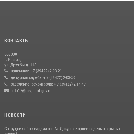
Росгвардия обеспечила общественную безопасность во время
праздника Наадым-2026 в Туве
27 июля 2026, 07:56
3
В Туве бойцы ОМОН обеспечили безопасность во время фестиваля
КОНТАКТЫ
русской культуры Верховьё
20 июля 2026, 07:01
667000
г. Кызыл,
Кызылчанин поблагодарил сотрудников Росгвардии за
ул. Дружбы д. 118
оперативное реагирование в решении конфликтной ситуации
приемная: + 7 (39422) 2-03-21
дежурная служба: + 7 (39422) 2-03-50
17 июля 2026, 07:22
1
отделение госконтроля: + 7 (39422) 2-14-47
info17@rosguard.gov.ru
НОВОСТИ
Сотрудники Росгвардии в г. Ак-Довураке провели день открытых
дверей