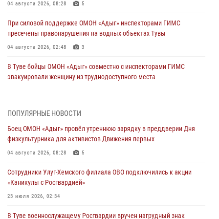
04 августа 2026, 08:28
5
При силовой поддержке ОМОН «Адыг» инспекторами ГИМС
пресечены правонарушения на водных объектах Тувы
04 августа 2026, 02:48
3
В Туве бойцы ОМОН «Адыг» совместно с инспекторами ГИМС
эвакуировали женщину из труднодоступного места
03 августа 2026, 07:25
Росгвардия проверила организацию отдыха детей в детских
ПОПУЛЯРНЫЕ НОВОСТИ
лагерях Тувы
Боец ОМОН «Адыг» провёл утреннюю зарядку в преддверии Дня
31 июля 2026, 03:49
2
физкультурника для активистов Движения первых
Сотрудники вневедомственной охраны приняли участие в акции
04 августа 2026, 08:28
5
«Каникулы с Росгвардией» в Туве
Сотрудники Улуг-Хемского филиала ОВО подключились к акции
29 июля 2026, 09:41
«Каникулы с Росгвардией»
26 сигналов «Тревога» с автотранспортов отработали экипажи
23 июля 2026, 02:34
задержаний Росгвардии в Туве с начала года
В Туве военнослужащему Росгвардии вручен нагрудный знак