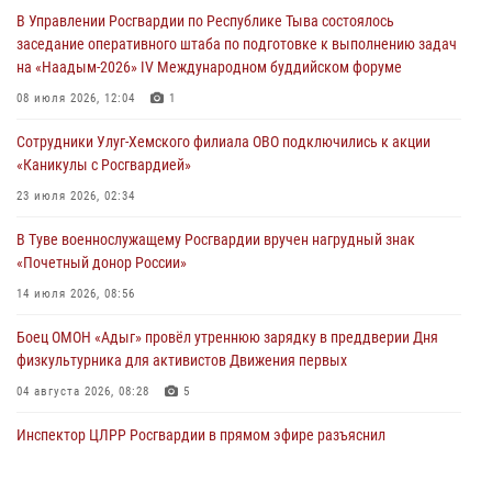
«Каникулы с Росгвардией» в Туве
В Управлении Росгвардии по Республике Тыва состоялось
29 июля 2026, 09:41
заседание оперативного штаба по подготовке к выполнению задач
на «Наадым-2026» IV Международном буддийском форуме
26 сигналов «Тревога» с автотранспортов отработали экипажи
задержаний Росгвардии в Туве с начала года
08 июля 2026, 12:04
1
29 июля 2026, 08:37
1
Сотрудники Улуг-Хемского филиала ОВО подключились к акции
«Каникулы с Росгвардией»
В Туве офицер Росгвардии подвела итоги юбилейного личного
забега
23 июля 2026, 02:34
28 июля 2026, 07:48
В Туве военнослужащему Росгвардии вручен нагрудный знак
«Почетный донор России»
14 июля 2026, 08:56
Боец ОМОН «Адыг» провёл утреннюю зарядку в преддверии Дня
физкультурника для активистов Движения первых
04 августа 2026, 08:28
5
Инспектор ЦЛРР Росгвардии в прямом эфире разъяснил
телезрителям особенности использования тувинского
национального лука