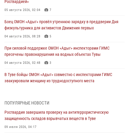
Росгвардией»
05 августа 2026, 02:04
7
Боец ОМОН «Адыг» провёл утреннюю зарядку в преддверии Дня
физкультурника для активистов Движения первых
04 августа 2026, 08:28
5
При силовой поддержке ОМОН «Адыг» инспекторами ГИМС
пресечены правонарушения на водных объектах Тувы
04 августа 2026, 02:48
3
В Туве бойцы ОМОН «Адыг» совместно с инспекторами ГИМС
эвакуировали женщину из труднодоступного места
03 августа 2026, 07:25
Росгвардия проверила организацию отдыха детей в детских
ПОПУЛЯРНЫЕ НОВОСТИ
лагерях Тувы
Росгвардия завершила проверку на антитеррористическую
31 июля 2026, 03:49
2
защищенность складов взрывчатых веществ в Туве
Сотрудники вневедомственной охраны приняли участие в акции
09 июля 2026, 04:17