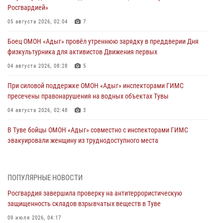
Росгвардией»
05 августа 2026, 02:04
7
Боец ОМОН «Адыг» провёл утреннюю зарядку в преддверии Дня
физкультурника для активистов Движения первых
04 августа 2026, 08:28
5
При силовой поддержке ОМОН «Адыг» инспекторами ГИМС
пресечены правонарушения на водных объектах Тувы
04 августа 2026, 02:48
3
В Туве бойцы ОМОН «Адыг» совместно с инспекторами ГИМС
эвакуировали женщину из труднодоступного места
03 августа 2026, 07:25
Росгвардия проверила организацию отдыха детей в детских
ПОПУЛЯРНЫЕ НОВОСТИ
лагерях Тувы
Росгвардия завершила проверку на антитеррористическую
31 июля 2026, 03:49
2
защищенность складов взрывчатых веществ в Туве
Сотрудники вневедомственной охраны приняли участие в акции
09 июля 2026, 04:17