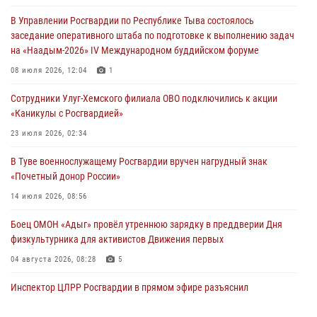
«Каникулы с Росгвардией» в Туве
В Управлении Росгвардии по Республике Тыва состоялось
29 июля 2026, 09:41
заседание оперативного штаба по подготовке к выполнению задач
на «Наадым-2026» IV Международном буддийском форуме
26 сигналов «Тревога» с автотранспортов отработали экипажи
задержаний Росгвардии в Туве с начала года
08 июля 2026, 12:04
1
29 июля 2026, 08:37
1
Сотрудники Улуг-Хемского филиала ОВО подключились к акции
«Каникулы с Росгвардией»
В Туве офицер Росгвардии подвела итоги юбилейного личного
забега
23 июля 2026, 02:34
28 июля 2026, 07:48
В Туве военнослужащему Росгвардии вручен нагрудный знак
«Почетный донор России»
14 июля 2026, 08:56
Боец ОМОН «Адыг» провёл утреннюю зарядку в преддверии Дня
физкультурника для активистов Движения первых
04 августа 2026, 08:28
5
Инспектор ЦЛРР Росгвардии в прямом эфире разъяснил
телезрителям особенности использования тувинского
национального лука