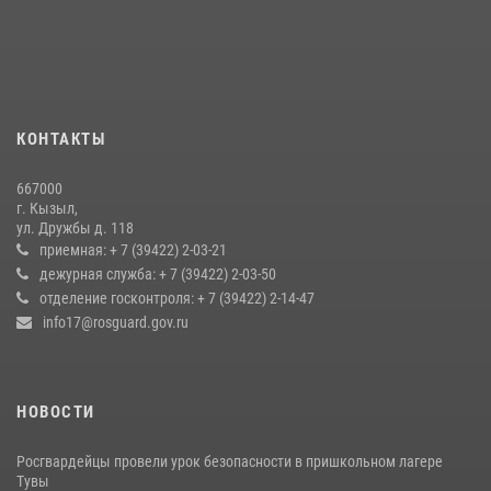
21 июля 2026, 04:59
Кызылчанин поблагодарил сотрудников Росгвардии за
оперативное реагирование в решении конфликтной ситуации
17 июля 2026, 07:22
1
КОНТАКТЫ
Росгвардия совместно ГИМС МЧС Тувы провела профилактические
мероприятия на территории Бай-Тайгинского района
667000
13 июля 2026, 08:55
г. Кызыл,
ул. Дружбы д. 118
Росгвардия обеспечила общественную безопасность во время
приемная: + 7 (39422) 2-03-21
праздника Наадым-2026 в Туве
дежурная служба: + 7 (39422) 2-03-50
отделение госконтроля: + 7 (39422) 2-14-47
27 июля 2026, 07:56
3
info17@rosguard.gov.ru
НОВОСТИ
Росгвардейцы провели урок безопасности в пришкольном лагере
Тувы