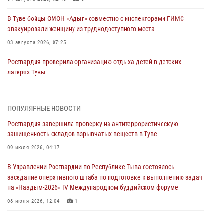
В Туве бойцы ОМОН «Адыг» совместно с инспекторами ГИМС
эвакуировали женщину из труднодоступного места
03 августа 2026, 07:25
Росгвардия проверила организацию отдыха детей в детских
лагерях Тувы
31 июля 2026, 03:49
2
Сотрудники вневедомственной охраны приняли участие в акции
ПОПУЛЯРНЫЕ НОВОСТИ
«Каникулы с Росгвардией» в Туве
Росгвардия завершила проверку на антитеррористическую
29 июля 2026, 09:41
защищенность складов взрывчатых веществ в Туве
26 сигналов «Тревога» с автотранспортов отработали экипажи
09 июля 2026, 04:17
задержаний Росгвардии в Туве с начала года
В Управлении Росгвардии по Республике Тыва состоялось
29 июля 2026, 08:37
1
заседание оперативного штаба по подготовке к выполнению задач
на «Наадым-2026» IV Международном буддийском форуме
В Туве офицер Росгвардии подвела итоги юбилейного личного
забега
08 июля 2026, 12:04
1
28 июля 2026, 07:48