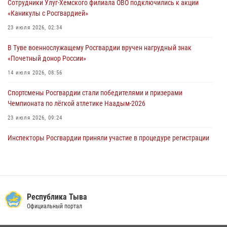
Сотрудники Улуг-Хемского филиала ОВО подключились к акции
«Каникулы с Росгвардией»
Росгвардеец стал бронзовым призером Чемпионата Тувы по
национальной игре - стрельбе из традиционного лука
23 июля 2026, 02:34
28 июля 2026, 07:40
1
В Туве военнослужащему Росгвардии вручен нагрудный знак
«Почетный донор России»
14 июля 2026, 08:56
Спортсмены Росгвардии стали победителями и призерами
Чемпионата по лёгкой атлетике Наадым-2026
23 июля 2026, 09:24
Инспекторы Росгвардии приняли участие в процедуре регистрации
лучников в канун тувинского праздника животноводов
Наадым-2026
23 июля 2026, 04:57
Инспектор ЦЛРР Росгвардии в прямом эфире разъяснил
Республика Тыва
телезрителям особенности использования тувинского
Официальный портал
национального лука