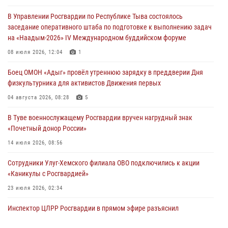
«Каникулы с Росгвардией» в Туве
В Управлении Росгвардии по Республике Тыва состоялось
29 июля 2026, 09:41
заседание оперативного штаба по подготовке к выполнению задач
на «Наадым-2026» IV Международном буддийском форуме
26 сигналов «Тревога» с автотранспортов отработали экипажи
задержаний Росгвардии в Туве с начала года
08 июля 2026, 12:04
1
29 июля 2026, 08:37
1
Боец ОМОН «Адыг» провёл утреннюю зарядку в преддверии Дня
физкультурника для активистов Движения первых
В Туве офицер Росгвардии подвела итоги юбилейного личного
забега
04 августа 2026, 08:28
5
28 июля 2026, 07:48
В Туве военнослужащему Росгвардии вручен нагрудный знак
«Почетный донор России»
14 июля 2026, 08:56
Сотрудники Улуг-Хемского филиала ОВО подключились к акции
«Каникулы с Росгвардией»
23 июля 2026, 02:34
Инспектор ЦЛРР Росгвардии в прямом эфире разъяснил
телезрителям особенности использования тувинского