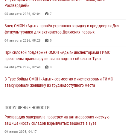
Росгвардией»
05 августа 2026, 02:04
7
Боец ОМОН «Адыг» провёл утреннюю зарядку в преддверии Дня
физкультурника для активистов Движения первых
04 августа 2026, 08:28
5
При силовой поддержке ОМОН «Адыг» инспекторами ГИМС
пресечены правонарушения на водных объектах Тувы
04 августа 2026, 02:48
3
В Туве бойцы ОМОН «Адыг» совместно с инспекторами ГИМС
эвакуировали женщину из труднодоступного места
03 августа 2026, 07:25
Росгвардия проверила организацию отдыха детей в детских
ПОПУЛЯРНЫЕ НОВОСТИ
лагерях Тувы
Росгвардия завершила проверку на антитеррористическую
31 июля 2026, 03:49
2
защищенность складов взрывчатых веществ в Туве
Сотрудники вневедомственной охраны приняли участие в акции
09 июля 2026, 04:17