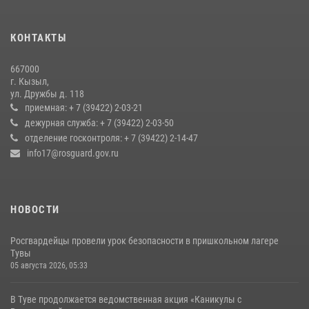
телезрителям особенности использования тувинского
национального лука
КОНТАКТЫ
21 июля 2026, 04:59
667000
Росгвардия совместно ГИМС МЧС Тувы провела профилактические
г. Кызыл,
мероприятия на территории Бай-Тайгинского района
ул. Дружбы д. 118
13 июля 2026, 08:55
приемная: + 7 (39422) 2-03-21
дежурная служба: + 7 (39422) 2-03-50
Кызылчанин поблагодарил сотрудников Росгвардии за
отделение госконтроля: + 7 (39422) 2-14-47
оперативное реагирование в решении конфликтной ситуации
info17@rosguard.gov.ru
17 июля 2026, 07:22
1
НОВОСТИ
Росгвардейцы провели урок безопасности в пришкольном лагере
Тувы
05 августа 2026, 05:33
В Туве продолжается ведомственная акция «Каникулы с