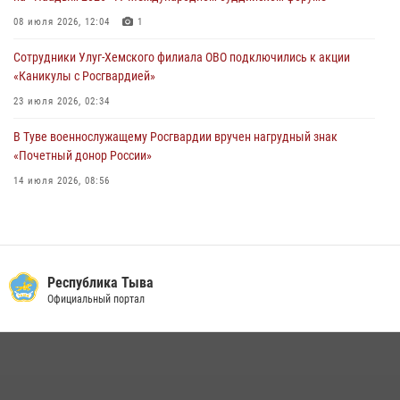
28 июля 2026, 07:40
1
08 июля 2026, 12:04
1
Сотрудники Улуг-Хемского филиала ОВО подключились к акции
«Каникулы с Росгвардией»
23 июля 2026, 02:34
В Туве военнослужащему Росгвардии вручен нагрудный знак
«Почетный донор России»
14 июля 2026, 08:56
Спортсмены Росгвардии стали победителями и призерами
Чемпионата по лёгкой атлетике Наадым-2026
23 июля 2026, 09:24
Республика Тыва
Инспекторы Росгвардии приняли участие в процедуре регистрации
Официальный портал
лучников в канун тувинского праздника животноводов
Наадым-2026
23 июля 2026, 04:57
Инспектор ЦЛРР Росгвардии в прямом эфире разъяснил