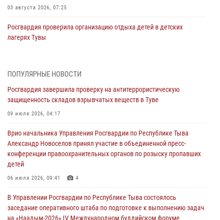
03 августа 2026, 07:25
Росгвардия проверила организацию отдыха детей в детских
лагерях Тувы
31 июля 2026, 03:49
2
Сотрудники вневедомственной охраны приняли участие в акции
ПОПУЛЯРНЫЕ НОВОСТИ
«Каникулы с Росгвардией» в Туве
Росгвардия завершила проверку на антитеррористическую
29 июля 2026, 09:41
защищенность складов взрывчатых веществ в Туве
26 сигналов «Тревога» с автотранспортов отработали экипажи
09 июля 2026, 04:17
задержаний Росгвардии в Туве с начала года
Врио начальника Управления Росгвардии по Республике Тыва
29 июля 2026, 08:37
1
Александр Новоселов принял участие в объединенной пресс-
конференции правоохранительных органов по розыску пропавших
В Туве офицер Росгвардии подвела итоги юбилейного личного
детей
забега
06 июля 2026, 09:41
4
28 июля 2026, 07:48
В Управлении Росгвардии по Республике Тыва состоялось
Росгвардеец стал бронзовым призером Чемпионата Тувы по
заседание оперативного штаба по подготовке к выполнению задач
национальной игре - стрельбе из традиционного лука
на «Наадым-2026» IV Международном буддийском форуме