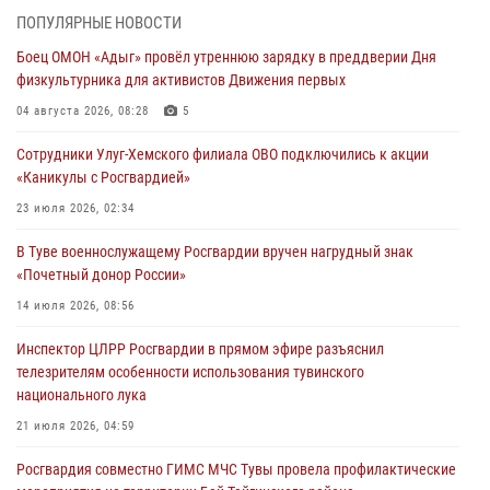
Росгвардия проверила организацию отдыха детей в детских
ПОПУЛЯРНЫЕ НОВОСТИ
лагерях Тувы
Боец ОМОН «Адыг» провёл утреннюю зарядку в преддверии Дня
31 июля 2026, 03:49
2
физкультурника для активистов Движения первых
Сотрудники вневедомственной охраны приняли участие в акции
04 августа 2026, 08:28
5
«Каникулы с Росгвардией» в Туве
Сотрудники Улуг-Хемского филиала ОВО подключились к акции
29 июля 2026, 09:41
«Каникулы с Росгвардией»
26 сигналов «Тревога» с автотранспортов отработали экипажи
23 июля 2026, 02:34
задержаний Росгвардии в Туве с начала года
В Туве военнослужащему Росгвардии вручен нагрудный знак
29 июля 2026, 08:37
1
«Почетный донор России»
В Туве офицер Росгвардии подвела итоги юбилейного личного
14 июля 2026, 08:56
забега
Инспектор ЦЛРР Росгвардии в прямом эфире разъяснил
28 июля 2026, 07:48
телезрителям особенности использования тувинского
национального лука
21 июля 2026, 04:59
Росгвардия совместно ГИМС МЧС Тувы провела профилактические