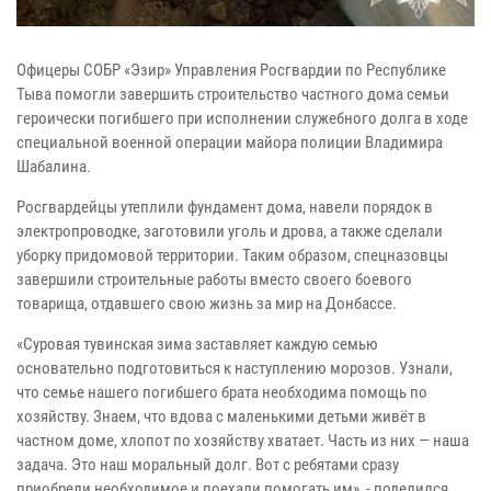
Офицеры СОБР «Эзир» Управления Росгвардии по Республике
Тыва помогли завершить строительство частного дома семьи
героически погибшего при исполнении служебного долга в ходе
специальной военной операции майора полиции Владимира
Шабалина.
Росгвардейцы утеплили фундамент дома, навели порядок в
электропроводке, заготовили уголь и дрова, а также сделали
уборку придомовой территории. Таким образом, спецназовцы
завершили строительные работы вместо своего боевого
товарища, отдавшего свою жизнь за мир на Донбассе.
«Суровая тувинская зима заставляет каждую семью
основательно подготовиться к наступлению морозов. Узнали,
что семье нашего погибшего брата необходима помощь по
хозяйству. Знаем, что вдова с маленькими детьми живёт в
частном доме, хлопот по хозяйству хватает. Часть из них — наша
задача. Это наш моральный долг. Вот с ребятами сразу
приобрели необходимое и поехали помогать им», - поделился