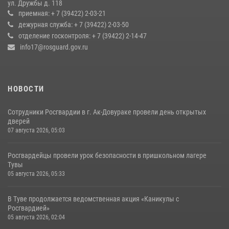
ул. Дружбы д. 118
оперативное реагирование в решении конфликтной ситуации
приемная: + 7 (39422) 2-03-21
дежурная служба: + 7 (39422) 2-03-50
17 июля 2026, 07:22
1
отделение госконтроля: + 7 (39422) 2-14-47
info17@rosguard.gov.ru
НОВОСТИ
Сотрудники Росгвардии в г. Ак-Довураке провели день открытых
дверей
07 августа 2026, 05:03
Росгвардейцы провели урок безопасности в пришкольном лагере
Тувы
05 августа 2026, 05:33
В Туве продолжается ведомственная акция «Каникулы с
Росгвардией»
05 августа 2026, 02:04