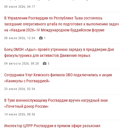
Сотрудники вневедомственной охраны приняли участие в акции
09 июля 2026, 04:17
«Каникулы с Росгвардией» в Туве
В Управлении Росгвардии по Республике Тыва состоялось
29 июля 2026, 09:41
заседание оперативного штаба по подготовке к выполнению задач
на «Наадым-2026» IV Международном буддийском форуме
26 сигналов «Тревога» с автотранспортов отработали экипажи
задержаний Росгвардии в Туве с начала года
08 июля 2026, 12:04
1
29 июля 2026, 08:37
1
Боец ОМОН «Адыг» провёл утреннюю зарядку в преддверии Дня
физкультурника для активистов Движения первых
В Туве офицер Росгвардии подвела итоги юбилейного личного
забега
04 августа 2026, 08:28
5
28 июля 2026, 07:48
Сотрудники Улуг-Хемского филиала ОВО подключились к акции
«Каникулы с Росгвардией»
23 июля 2026, 02:34
В Туве военнослужащему Росгвардии вручен нагрудный знак
«Почетный донор России»
14 июля 2026, 08:56
Инспектор ЦЛРР Росгвардии в прямом эфире разъяснил