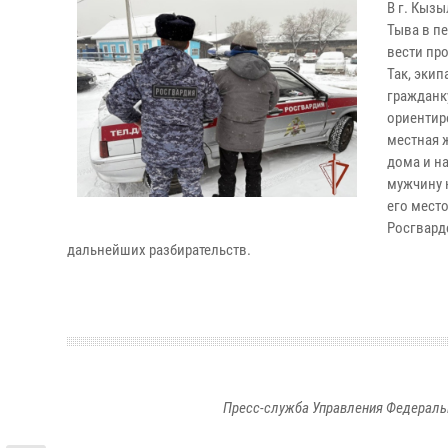
В г. Кыз
Тыва в п
вести пр
Так, эки
гражданк
ориентир
местная 
дома и н
мужчину 
его мест
Росгвард
дальнейших разбирательств.
Пресс-служба Управления Федераль