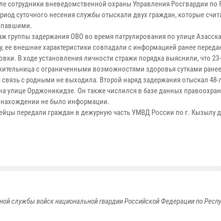
ыле сотрудники вневедомственной охраны Управления Росгвардии по 
ериод суточного несения службы отыскали двух граждан, которые счит
опавшими.
паж группы задержания ОВО во время патрулирования по улице Азасск
у, ее внешние характеристики совпадали с информацией ранее перед
овки. В ходе установления личности стражи порядка выяснили, что 23
жительница с ограниченными возможностями здоровья сутками ране
а связь с родными не выходила. Второй наряд задержания отыскал 48-
на улице Орджоникидзе. Он также числился в базе данных правоохрани
онахождении не было информации.
ейцы передали граждан в дежурную часть УМВД России по г. Кызылу 
ной службы войск национальной гвардии Российской Федерации по Респ