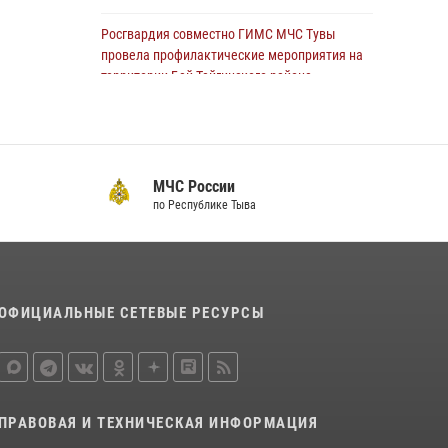
Росгвардия совместно ГИМС МЧС Тувы
провела профилактические мероприятия на
территории Бай-Тайгинского района
13 июля 2026, 08:55
Инспекторы Росгвардии приняли участие в
процедуре регистрации лучников в канун
МЧС России
тувинского праздника животноводов
по Республике Тыва
Наадым-2026
23 июля 2026, 04:57
Спортсмены Росгвардии стали победителями
и призерами Чемпионата по лёгкой атлетике
ОФИЦИАЛЬНЫЕ СЕТЕВЫЕ РЕСУРСЫ
Наадым-2026
23 июля 2026, 09:24
Росгвардия обеспечила общественную
безопасность во время праздника
ПРАВОВАЯ И ТЕХНИЧЕСКАЯ ИНФОРМАЦИЯ
Наадым-2026 в Туве