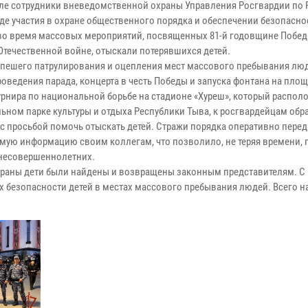
ыле сотрудники вневедомственной охраны Управления Росгвардии по 
оде участия в охране общественного порядка и обеспечении безопасно
во время массовых мероприятий, посвященных 81-й годовщине Побед
Отечественной войне, отыскали потерявшихся детей.
 пешего патрулирования и оцепления мест массового пребывания лю
оведения парада, концерта в честь Победы и запуска фонтана на площ
турнира по национальной борьбе на стадионе «Хуреш», который распол
ьном парке культуры и отдыха Республики Тыва, к росгвардейцам обр
 с просьбой помочь отыскать детей. Стражи порядка оперативно пере
мую информацию своим коллегам, что позволило, не теряя времени, 
 несовершеннолетних.
раны дети были найдены и возвращены законным представителям. С
х безопасности детей в местах массового пребывания людей. Всего 