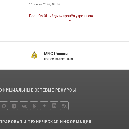
14 июля 2026, 08:56
Боец ОМОН «Адыг» провёл утреннюю
зарядку в преддверии Дня физкультурника
для активистов Движения первых
04 августа 2026, 08:28
5
Инспектор ЦЛРР Росгвардии в прямом эфире
МЧС России
разъяснил телезрителям особенности
по Республике Тыва
использования тувинского национального
лука
21 июля 2026, 04:59
Спортсмены Росгвардии стали победителями
ОФИЦИАЛЬНЫЕ СЕТЕВЫЕ РЕСУРСЫ
и призерами Чемпионата по лёгкой атлетике
Наадым-2026
23 июля 2026, 09:24
Инспекторы Росгвардии приняли участие в
ПРАВОВАЯ И ТЕХНИЧЕСКАЯ ИНФОРМАЦИЯ
процедуре регистрации лучников в канун