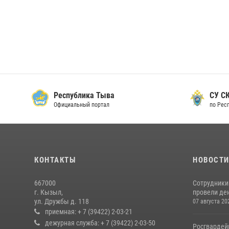
Республика Тыва
СУ СК
Официальный портал
по Рес
КОНТАКТЫ
НОВОСТ
667000
Сотрудники 
г. Кызыл,
провели де
ул. Дружбы д. 118
07 августа 20
приемная: + 7 (39422) 2-03-21
дежурная служба: + 7 (39422) 2-03-50
Росгвардей