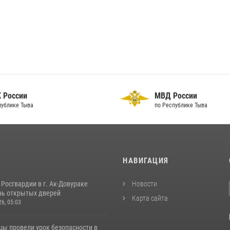
 России
МВД России
публике Тыва
по Республике Тыва
И
НАВИГАЦИЯ
Росгвардии в г. Ак-Довураке
Новости
нь открытых дверей
Карта сайта
26, 05:03
цы провели урок безопасности в