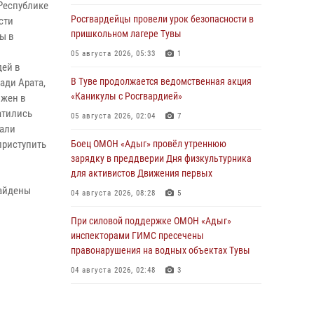
Республике
Росгвардейцы провели урок безопасности в
сти
пришкольном лагере Тувы
ы в
05 августа 2026, 05:33
1
дей в
В Туве продолжается ведомственная акция
ади Арата,
«Каникулы с Росгвардией»
ожен в
атились
05 августа 2026, 02:04
7
дали
приступить
Боец ОМОН «Адыг» провёл утреннюю
зарядку в преддверии Дня физкультурника
для активистов Движения первых
найдены
04 августа 2026, 08:28
5
При силовой поддержке ОМОН «Адыг»
инспекторами ГИМС пресечены
правонарушения на водных объектах Тувы
04 августа 2026, 02:48
3
В Туве бойцы ОМОН «Адыг» совместно с
инспекторами ГИМС эвакуировали женщину