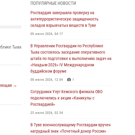
ПОПУЛЯРНЫЕ НОВОСТИ
из труднодоступного места
Росгвардия завершила проверку на
03 августа 2026, 07:25
антитеррористическую защищенность
складов взрывчатых веществ в Туве
Росгвардия проверила организацию отдыха
детей в детских лагерях Тувы
09 июля 2026, 04:17
31 июля 2026, 03:49
2
В Управлении Росгвардии по Республике
ублике Тыва
Тыва состоялось заседание оперативного
Сотрудники вневедомственной охраны
штаба по подготовке к выполнению задач на
приняли участие в акции «Каникулы с
«Наадым-2026» IV Международном
Росгвардией» в Туве
буддийском форуме
29 июля 2026, 09:41
08 июля 2026, 12:04
1
ующая →
26 сигналов «Тревога» с автотранспортов
Сотрудники Улуг-Хемского филиала ОВО
отработали экипажи задержаний Росгвардии
подключились к акции «Каникулы с
в Туве с начала года
Росгвардией»
29 июля 2026, 08:37
1
23 июля 2026, 02:34
В Туве офицер Росгвардии подвела итоги
В Туве военнослужащему Росгвардии вручен
юбилейного личного забега
нагрудный знак «Почетный донор России»
28 июля 2026, 07:48