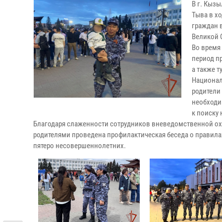
В г. Кыз
Тыва в х
граждан 
Великой 
Во время
период пр
а также 
Национал
родители
необходи
к поиску
Благодаря слаженности сотрудников вневедомственной ох
родителями проведена профилактическая беседа о правила
пятеро несовершеннолетних.