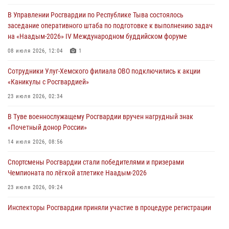
задержаний Росгвардии в Туве с начала года
В Управлении Росгвардии по Республике Тыва состоялось
29 июля 2026, 08:37
1
заседание оперативного штаба по подготовке к выполнению задач
на «Наадым-2026» IV Международном буддийском форуме
В Туве офицер Росгвардии подвела итоги юбилейного личного
забега
08 июля 2026, 12:04
1
28 июля 2026, 07:48
Сотрудники Улуг-Хемского филиала ОВО подключились к акции
«Каникулы с Росгвардией»
Росгвардеец стал бронзовым призером Чемпионата Тувы по
национальной игре - стрельбе из традиционного лука
23 июля 2026, 02:34
28 июля 2026, 07:40
1
В Туве военнослужащему Росгвардии вручен нагрудный знак
«Почетный донор России»
14 июля 2026, 08:56
Спортсмены Росгвардии стали победителями и призерами
Чемпионата по лёгкой атлетике Наадым-2026
23 июля 2026, 09:24
Инспекторы Росгвардии приняли участие в процедуре регистрации
лучников в канун тувинского праздника животноводов
Наадым-2026