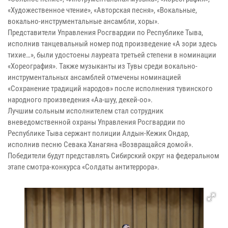
«Художественное чтение», «Авторская песня», «Вокальные,
вокально-инструментальные ансамбли, хоры».
Представители Управления Росгвардии по Республике Тыва,
исполнив танцевальный номер под произведение «А зори здесь
тихие…», были удостоены лауреата третьей степени в номинации
«Хореография». Также музыканты из Тувы среди вокально-
инструментальных ансамблей отмечены номинацией
«Сохранение традиций народов» после исполнения тувинского
народного произведения «Аа-шуу, декей-оо».
Лучшим сольным исполнителем стал сотрудник
вневедомственной охраны Управления Росгвардии по
Республике Тыва сержант полиции Алдын-Кежик Ондар,
исполнив песню Севака Ханагяна «Возвращайся домой».
Победители будут представлять Сибирский округ на федеральном
этапе смотра-конкурса «Солдаты антитеррора».