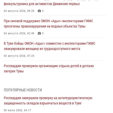
физкультурника для активистов Движения первых
04 августа 2026, 08:28
5
При силовой поддержке ОМОН «Адыг» инспекторами ГИМС
пресечены правонарушения на водных объектах Тувы
04 августа 2026, 02:48
3
В Туве бойцы ОМОН «Адыг» совместно с инспекторами ГИМС
эвакуировали женщину из труднодоступного места
03 августа 2026, 07:25
Росгвардия проверила организацию отдыха детей в детских
лагерях Тувы
31 июля 2026, 03:49
2
Сотрудники вневедомственной охраны приняли участие в акции
ПОПУЛЯРНЫЕ НОВОСТИ
«Каникулы с Росгвардией» в Туве
Росгвардия завершила проверку на антитеррористическую
29 июля 2026, 09:41
защищенность складов взрывчатых веществ в Туве
26 сигналов «Тревога» с автотранспортов отработали экипажи
09 июля 2026, 04:17