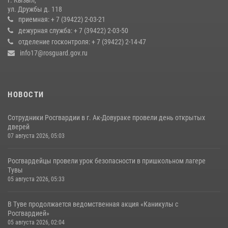
Кызылчанин поблагодарил сотрудников Росгвардии за
ул. Дружбы д. 118
оперативное реагирование в решении конфликтной ситуации
приемная: + 7 (39422) 2-03-21
дежурная служба: + 7 (39422) 2-03-50
17 июля 2026, 07:22
1
отделение госконтроля: + 7 (39422) 2-14-47
info17@rosguard.gov.ru
НОВОСТИ
Сотрудники Росгвардии в г. Ак-Довураке провели день открытых
дверей
07 августа 2026, 05:03
Росгвардейцы провели урок безопасности в пришкольном лагере
Тувы
05 августа 2026, 05:33
В Туве продолжается ведомственная акция «Каникулы с
Росгвардией»
05 августа 2026, 02:04