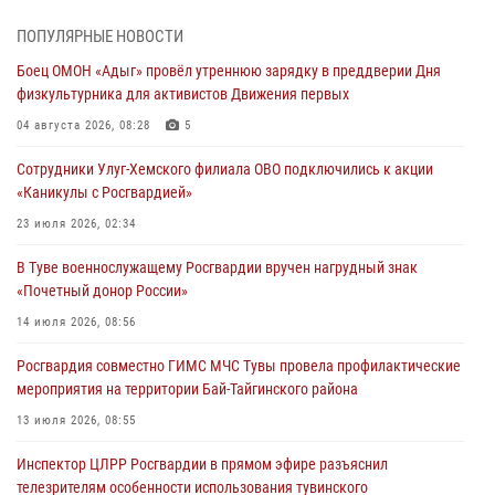
Росгвардия проверила организацию отдыха детей в детских
ПОПУЛЯРНЫЕ НОВОСТИ
лагерях Тувы
Боец ОМОН «Адыг» провёл утреннюю зарядку в преддверии Дня
31 июля 2026, 03:49
2
физкультурника для активистов Движения первых
Сотрудники вневедомственной охраны приняли участие в акции
04 августа 2026, 08:28
5
«Каникулы с Росгвардией» в Туве
Сотрудники Улуг-Хемского филиала ОВО подключились к акции
29 июля 2026, 09:41
«Каникулы с Росгвардией»
26 сигналов «Тревога» с автотранспортов отработали экипажи
23 июля 2026, 02:34
задержаний Росгвардии в Туве с начала года
В Туве военнослужащему Росгвардии вручен нагрудный знак
29 июля 2026, 08:37
1
«Почетный донор России»
В Туве офицер Росгвардии подвела итоги юбилейного личного
14 июля 2026, 08:56
забега
Росгвардия совместно ГИМС МЧС Тувы провела профилактические
28 июля 2026, 07:48
мероприятия на территории Бай-Тайгинского района
13 июля 2026, 08:55
Инспектор ЦЛРР Росгвардии в прямом эфире разъяснил
телезрителям особенности использования тувинского