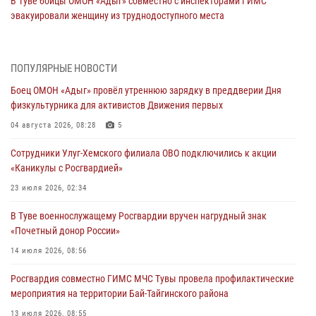
В Туве бойцы ОМОН «Адыг» совместно с инспекторами ГИМС
эвакуировали женщину из труднодоступного места
03 августа 2026, 07:25
Росгвардия проверила организацию отдыха детей в детских
ПОПУЛЯРНЫЕ НОВОСТИ
лагерях Тувы
Боец ОМОН «Адыг» провёл утреннюю зарядку в преддверии Дня
31 июля 2026, 03:49
2
физкультурника для активистов Движения первых
Сотрудники вневедомственной охраны приняли участие в акции
04 августа 2026, 08:28
5
«Каникулы с Росгвардией» в Туве
Сотрудники Улуг-Хемского филиала ОВО подключились к акции
29 июля 2026, 09:41
«Каникулы с Росгвардией»
26 сигналов «Тревога» с автотранспортов отработали экипажи
23 июля 2026, 02:34
задержаний Росгвардии в Туве с начала года
В Туве военнослужащему Росгвардии вручен нагрудный знак
29 июля 2026, 08:37
1
«Почетный донор России»
В Туве офицер Росгвардии подвела итоги юбилейного личного
14 июля 2026, 08:56
забега
Росгвардия совместно ГИМС МЧС Тувы провела профилактические
28 июля 2026, 07:48
мероприятия на территории Бай-Тайгинского района
13 июля 2026, 08:55