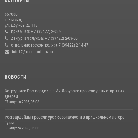
КОНТАКТЫ
русской культуры Верховьё
20 июля 2026, 07:01
667000
г. Кызыл,
Кызылчанин поблагодарил сотрудников Росгвардии за
ул. Дружбы д. 118
оперативное реагирование в решении конфликтной ситуации
приемная: + 7 (39422) 2-03-21
дежурная служба: + 7 (39422) 2-03-50
17 июля 2026, 07:22
1
отделение госконтроля: + 7 (39422) 2-14-47
info17@rosguard.gov.ru
НОВОСТИ
Сотрудники Росгвардии в г. Ак-Довураке провели день открытых
дверей
07 августа 2026, 05:03
Росгвардейцы провели урок безопасности в пришкольном лагере
Тувы
05 августа 2026, 05:33