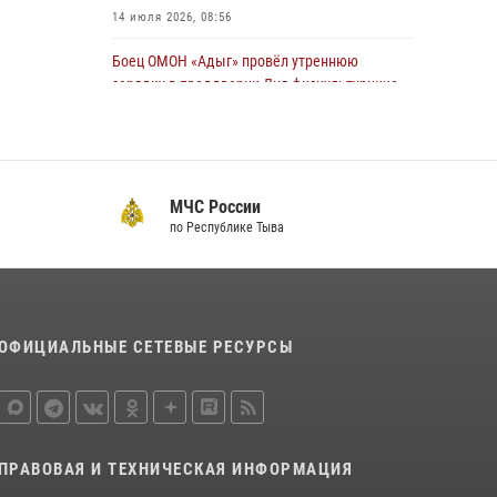
14 июля 2026, 08:56
Боец ОМОН «Адыг» провёл утреннюю
зарядку в преддверии Дня физкультурника
для активистов Движения первых
04 августа 2026, 08:28
5
Инспектор ЦЛРР Росгвардии в прямом эфире
МЧС России
разъяснил телезрителям особенности
по Республике Тыва
использования тувинского национального
лука
21 июля 2026, 04:59
Спортсмены Росгвардии стали победителями
ОФИЦИАЛЬНЫЕ СЕТЕВЫЕ РЕСУРСЫ
и призерами Чемпионата по лёгкой атлетике
Наадым-2026
23 июля 2026, 09:24
Инспекторы Росгвардии приняли участие в
ПРАВОВАЯ И ТЕХНИЧЕСКАЯ ИНФОРМАЦИЯ
процедуре регистрации лучников в канун