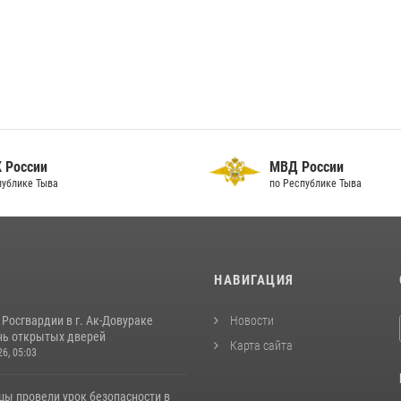
 России
МВД России
публике Тыва
по Республике Тыва
И
НАВИГАЦИЯ
Росгвардии в г. Ак-Довураке
Новости
нь открытых дверей
Карта сайта
26, 05:03
цы провели урок безопасности в