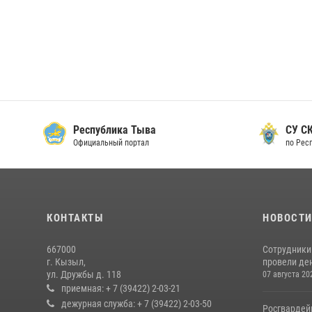
Республика Тыва
СУ СК
Официальный портал
по Рес
КОНТАКТЫ
НОВОСТ
667000
Сотрудники 
г. Кызыл,
провели де
ул. Дружбы д. 118
07 августа 20
приемная: + 7 (39422) 2-03-21
дежурная служба: + 7 (39422) 2-03-50
Росгвардей