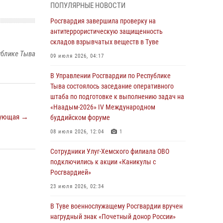
ПОПУЛЯРНЫЕ НОВОСТИ
из труднодоступного места
Росгвардия завершила проверку на
03 августа 2026, 07:25
антитеррористическую защищенность
складов взрывчатых веществ в Туве
Росгвардия проверила организацию отдыха
ублике Тыва
детей в детских лагерях Тувы
09 июля 2026, 04:17
31 июля 2026, 03:49
2
В Управлении Росгвардии по Республике
Тыва состоялось заседание оперативного
Сотрудники вневедомственной охраны
штаба по подготовке к выполнению задач на
приняли участие в акции «Каникулы с
«Наадым-2026» IV Международном
Росгвардией» в Туве
ующая →
буддийском форуме
29 июля 2026, 09:41
08 июля 2026, 12:04
1
26 сигналов «Тревога» с автотранспортов
Сотрудники Улуг-Хемского филиала ОВО
отработали экипажи задержаний Росгвардии
подключились к акции «Каникулы с
в Туве с начала года
Росгвардией»
29 июля 2026, 08:37
1
23 июля 2026, 02:34
В Туве офицер Росгвардии подвела итоги
В Туве военнослужащему Росгвардии вручен
юбилейного личного забега
нагрудный знак «Почетный донор России»
28 июля 2026, 07:48