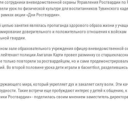
ыле сотрудники вневедомственной охраны Управления Росгвардии по 
вели урок по физической культуре для воспитанников Тувинского кад
в рамках акции «Дни Росгвардии».
 целью занятия являлась пропаганда здорового образа жизни у учащи
рмирование доверительного и положительного отношения к войскам
ьной гвардии.
вном зале образовательного учреждения офицер вневедомственной о
лейтенант полиции Амгалан Карти провел разминку со старшеклассни
не только повторяли за росгвардейцем, но и сами продемонстрировал
ий. Во второй половине урока дети играли в баскетбол, разделившись
ружающего мира, который укрепляет дух и закаляет силу воли. Эти ка
ности. Такие встречи еще пробуждают интерес у детей к общению, к
ники Росгвардии» - поделилась своим мнением заместитель директора