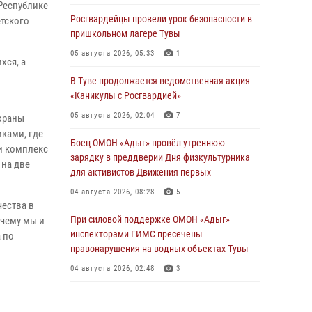
Республике
Росгвардейцы провели урок безопасности в
етского
пришкольном лагере Тувы
05 августа 2026, 05:33
1
хся, а
В Туве продолжается ведомственная акция
«Каникулы с Росгвардией»
05 августа 2026, 02:04
7
храны
ками, где
Боец ОМОН «Адыг» провёл утреннюю
и комплекс
зарядку в преддверии Дня физкультурника
 на две
для активистов Движения первых
04 августа 2026, 08:28
5
чества в
При силовой поддержке ОМОН «Адыг»
 чему мы и
инспекторами ГИМС пресечены
 по
правонарушения на водных объектах Тувы
04 августа 2026, 02:48
3
В Туве бойцы ОМОН «Адыг» совместно с
инспекторами ГИМС эвакуировали женщину