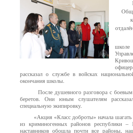
В Ту
Обще
отдалё
Встре
школе
Управл
Кривош
офицер
рассказал о службе в войсках национально
окончания школы.
После душевного разговора с боевым оф
беретов. Они юным слушателям рассказал
специальную экипировку.
«Акция «Класс доброты» начала шагать 
из криминогенных районов республики – 
наставников обошла почти все районы, на