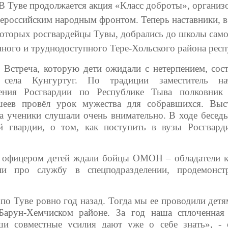
ве продолжается акция «Класс доброты», организо
российским народным фронтом. Теперь наставники, в
которых росгвардейцы Тувы, добрались до школы сам
нного и труднодоступного Тере-Хольского района рес
ча, которую дети ожидали с нетерпением, состо
 села Кунгуртуг. По традиции заместитель нач
ения Росгвардии по Республике Тыва полковник
еев провёл урок мужества для собравшихся. Выс
а ученики слушали очень внимательно. В ходе бесед
й гвардии, о том, как поступить в вузы Росгвард
ицером детей ждали бойцы ОМОН – обладатели к
и про службу в спецподразделении, продемонст
по Туве ровно год назад. Тогда мы ее проводили детя
Барун-Хемчиском районе. За год наша сплоченная
ши совместные усилия дают уже о себе знать», - 