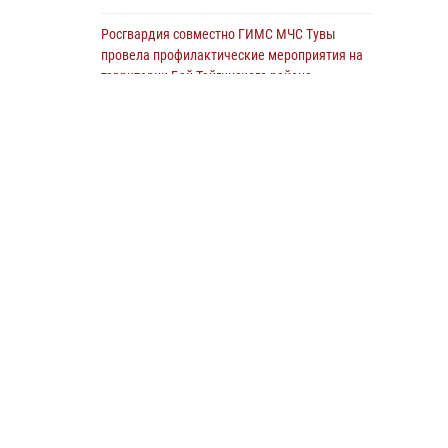
Росгвардия совместно ГИМС МЧС Тувы
провела профилактические мероприятия на
территории Бай-Тайгинского района
13 июля 2026, 08:55
Инспекторы Росгвардии приняли участие в
процедуре регистрации лучников в канун
тувинского праздника животноводов
Наадым-2026
23 июля 2026, 04:57
Спортсмены Росгвардии стали победителями
и призерами Чемпионата по лёгкой атлетике
Наадым-2026
23 июля 2026, 09:24
Росгвардия обеспечила общественную
безопасность во время праздника
Наадым-2026 в Туве