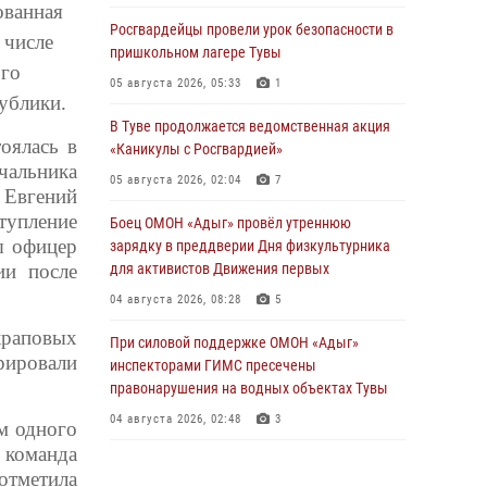
ванная
Росгвардейцы провели урок безопасности в
 числе
пришкольном лагере Тувы
ого
05 августа 2026, 05:33
1
публики.
В Туве продолжается ведомственная акция
ялась в
«Каникулы с Росгвардией»
альника
05 августа 2026, 02:04
7
 Евгений
тупление
Боец ОМОН «Адыг» провёл утреннюю
ы офицер
зарядку в преддверии Дня физкультурника
ии после
для активистов Движения первых
04 августа 2026, 08:28
5
раповых
При силовой поддержке ОМОН «Адыг»
рировали
инспекторами ГИМС пресечены
правонарушения на водных объектах Тувы
04 августа 2026, 02:48
3
м одного
 команда
В Туве бойцы ОМОН «Адыг» совместно с
отметила
инспекторами ГИМС эвакуировали женщину