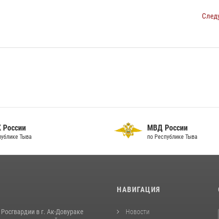
След
 России
МВД России
публике Тыва
по Республике Тыва
И
НАВИГАЦИЯ
Росгвардии в г. Ак-Довураке
Новости