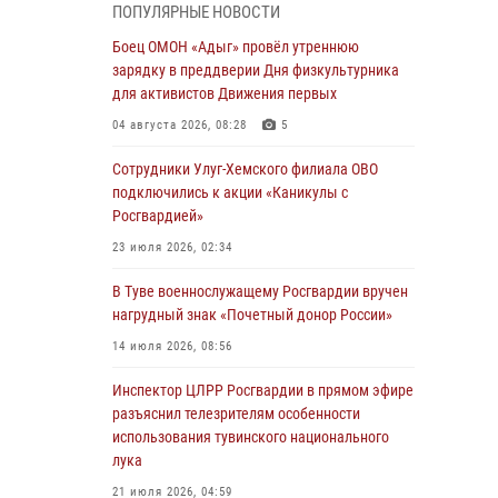
ПОПУЛЯРНЫЕ НОВОСТИ
из труднодоступного места
Боец ОМОН «Адыг» провёл утреннюю
03 августа 2026, 07:25
зарядку в преддверии Дня физкультурника
для активистов Движения первых
Росгвардия проверила организацию отдыха
детей в детских лагерях Тувы
04 августа 2026, 08:28
5
31 июля 2026, 03:49
2
Сотрудники Улуг-Хемского филиала ОВО
подключились к акции «Каникулы с
Сотрудники вневедомственной охраны
Росгвардией»
приняли участие в акции «Каникулы с
Росгвардией» в Туве
23 июля 2026, 02:34
29 июля 2026, 09:41
В Туве военнослужащему Росгвардии вручен
нагрудный знак «Почетный донор России»
26 сигналов «Тревога» с автотранспортов
отработали экипажи задержаний Росгвардии
14 июля 2026, 08:56
в Туве с начала года
Инспектор ЦЛРР Росгвардии в прямом эфире
29 июля 2026, 08:37
1
разъяснил телезрителям особенности
использования тувинского национального
В Туве офицер Росгвардии подвела итоги
лука
юбилейного личного забега
21 июля 2026, 04:59
28 июля 2026, 07:48