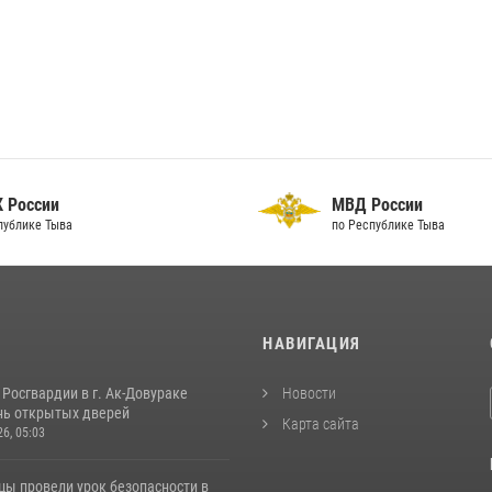
 России
МВД России
публике Тыва
по Республике Тыва
И
НАВИГАЦИЯ
Росгвардии в г. Ак-Довураке
Новости
нь открытых дверей
Карта сайта
26, 05:03
цы провели урок безопасности в