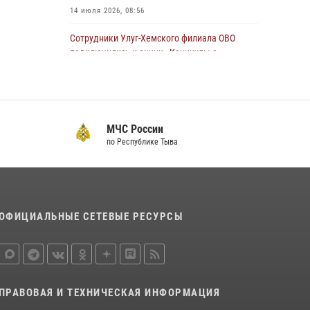
14 июля 2026, 08:56
Сотрудники Улуг-Хемского филиала ОВО
подключились к акции «Каникулы с
Росгвардией»
23 июля 2026, 02:34
Инспектор ЦЛРР Росгвардии в прямом эфире
МЧС России
разъяснил телезрителям особенности
по Республике Тыва
использования тувинского национального
лука
21 июля 2026, 04:59
Спортсмены Росгвардии стали победителями
ОФИЦИАЛЬНЫЕ СЕТЕВЫЕ РЕСУРСЫ
и призерами Чемпионата по лёгкой атлетике
Наадым-2026
23 июля 2026, 09:24
Росгвардия совместно ГИМС МЧС Тувы
ПРАВОВАЯ И ТЕХНИЧЕСКАЯ ИНФОРМАЦИЯ
провела профилактические мероприятия на