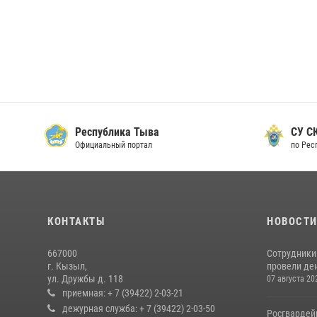
Республика Тыва
СУ СК
Официальный портал
по Рес
КОНТАКТЫ
НОВОСТ
667000
Сотрудники 
г. Кызыл,
провели де
ул. Дружбы д. 118
07 августа 20
приемная: + 7 (39422) 2-03-21
дежурная служба: + 7 (39422) 2-03-50
Росгвардей