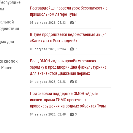
Республике
Росгвардейцы провели урок безопасности в
ом
пришкольном лагере Тувы
нальной
05 августа 2026, 05:33
1
модействия
В Туве продолжается ведомственная акция
«Каникулы с Росгвардией»
щью для
05 августа 2026, 02:04
7
ке кнопок
Боец ОМОН «Адыг» провёл утреннюю
зарядку в преддверии Дня физкультурника
 Ранее
для активистов Движения первых
04 августа 2026, 08:28
5
При силовой поддержке ОМОН «Адыг»
инспекторами ГИМС пресечены
правонарушения на водных объектах Тувы
04 августа 2026, 02:48
3
В Туве бойцы ОМОН «Адыг» совместно с
инспекторами ГИМС эвакуировали женщину