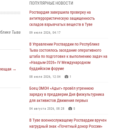
ПОПУЛЯРНЫЕ НОВОСТИ
из труднодоступного места
Росгвардия завершила проверку на
03 августа 2026, 07:25
антитеррористическую защищенность
складов взрывчатых веществ в Туве
Росгвардия проверила организацию отдыха
детей в детских лагерях Тувы
ублике Тыва
09 июля 2026, 04:17
31 июля 2026, 03:49
2
В Управлении Росгвардии по Республике
Тыва состоялось заседание оперативного
Сотрудники вневедомственной охраны
штаба по подготовке к выполнению задач на
приняли участие в акции «Каникулы с
«Наадым-2026» IV Международном
Росгвардией» в Туве
буддийском форуме
ующая →
29 июля 2026, 09:41
08 июля 2026, 12:04
1
26 сигналов «Тревога» с автотранспортов
Боец ОМОН «Адыг» провёл утреннюю
отработали экипажи задержаний Росгвардии
зарядку в преддверии Дня физкультурника
в Туве с начала года
для активистов Движения первых
29 июля 2026, 08:37
1
04 августа 2026, 08:28
5
В Туве офицер Росгвардии подвела итоги
В Туве военнослужащему Росгвардии вручен
юбилейного личного забега
нагрудный знак «Почетный донор России»
28 июля 2026, 07:48