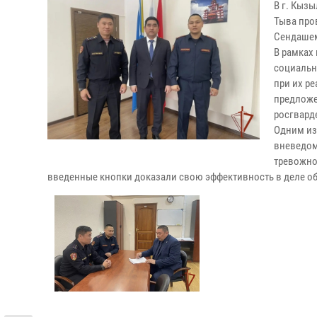
В г. Кыз
Тыва про
Сендашем
В рамках
социальн
при их р
предложе
росгвард
Одним из
вневедом
тревожно
введенные кнопки доказали свою эффективность в деле о