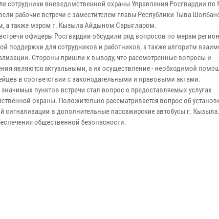
ыле сотрудники вневедомственной охраны Управления Росгвардии по 
вели рабочие встречи с заместителем главы Республики Тыва Шолбан
, а также мэром г. Кызыла Айдыном Сарыгларом.
 встречи офицеры Росгвардии обсудили ряд вопросов по мерам регио
ой поддержки для сотрудников и работников, а также алгоритм взаи
еализации. Стороны пришли к выводу, что рассмотренные вопросы и
ния являются актуальными, а их осуществление - необходимой помо
ейцев в соответствии с законодательными и правовыми актами.
 значимых пунктов встречи стал вопрос о предоставляемых услугах
ственной охраны. Положительно рассматривается вопрос об установ
й сигнализации в дополнительные пассажирские автобусы г. Кызыла.
беспечения общественной безопасности.