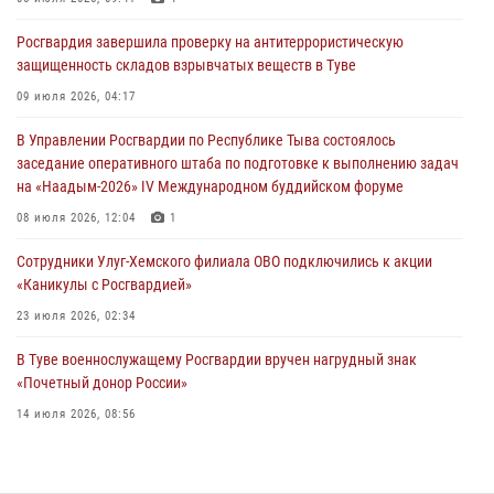
29 июля 2026, 08:37
1
Росгвардия завершила проверку на антитеррористическую
В Туве офицер Росгвардии подвела итоги юбилейного личного
защищенность складов взрывчатых веществ в Туве
забега
09 июля 2026, 04:17
28 июля 2026, 07:48
В Управлении Росгвардии по Республике Тыва состоялось
Росгвардеец стал бронзовым призером Чемпионата Тувы по
заседание оперативного штаба по подготовке к выполнению задач
национальной игре - стрельбе из традиционного лука
на «Наадым-2026» IV Международном буддийском форуме
28 июля 2026, 07:40
1
08 июля 2026, 12:04
1
Сотрудники Улуг-Хемского филиала ОВО подключились к акции
«Каникулы с Росгвардией»
23 июля 2026, 02:34
В Туве военнослужащему Росгвардии вручен нагрудный знак
«Почетный донор России»
14 июля 2026, 08:56
Инспекторы Росгвардии приняли участие в процедуре регистрации
лучников в канун тувинского праздника животноводов