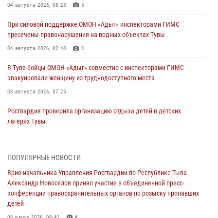
04 августа 2026, 08:28
5
При силовой поддержке ОМОН «Адыг» инспекторами ГИМС
пресечены правонарушения на водных объектах Тувы
04 августа 2026, 02:48
3
В Туве бойцы ОМОН «Адыг» совместно с инспекторами ГИМС
эвакуировали женщину из труднодоступного места
03 августа 2026, 07:25
Росгвардия проверила организацию отдыха детей в детских
лагерях Тувы
31 июля 2026, 03:49
2
Сотрудники вневедомственной охраны приняли участие в акции
ПОПУЛЯРНЫЕ НОВОСТИ
«Каникулы с Росгвардией» в Туве
Врио начальника Управления Росгвардии по Республике Тыва
29 июля 2026, 09:41
Александр Новоселов принял участие в объединенной пресс-
конференции правоохранительных органов по розыску пропавших
26 сигналов «Тревога» с автотранспортов отработали экипажи
детей
задержаний Росгвардии в Туве с начала года
06 июля 2026, 09:41
4