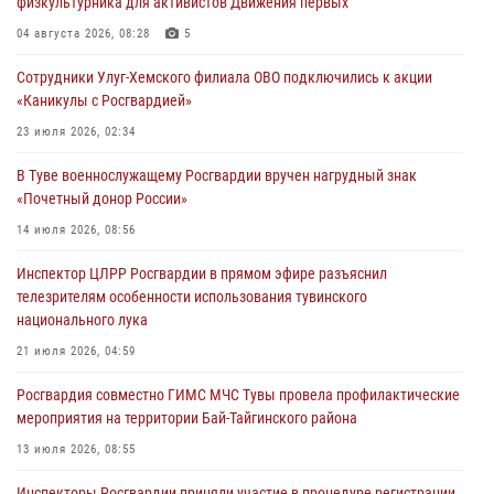
физкультурника для активистов Движения первых
Сотрудники вневедомственной охраны приняли участие в акции
04 августа 2026, 08:28
5
«Каникулы с Росгвардией» в Туве
Сотрудники Улуг-Хемского филиала ОВО подключились к акции
29 июля 2026, 09:41
«Каникулы с Росгвардией»
26 сигналов «Тревога» с автотранспортов отработали экипажи
23 июля 2026, 02:34
задержаний Росгвардии в Туве с начала года
В Туве военнослужащему Росгвардии вручен нагрудный знак
29 июля 2026, 08:37
1
«Почетный донор России»
В Туве офицер Росгвардии подвела итоги юбилейного личного
14 июля 2026, 08:56
забега
Инспектор ЦЛРР Росгвардии в прямом эфире разъяснил
28 июля 2026, 07:48
телезрителям особенности использования тувинского
национального лука
21 июля 2026, 04:59
Росгвардия совместно ГИМС МЧС Тувы провела профилактические
мероприятия на территории Бай-Тайгинского района
13 июля 2026, 08:55
Инспекторы Росгвардии приняли участие в процедуре регистрации