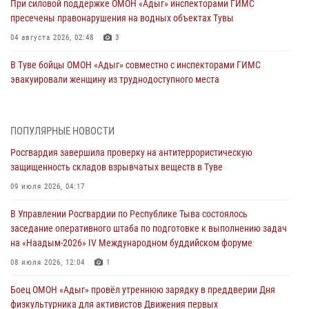
При силовой поддержке ОМОН «Адыг» инспекторами ГИМС
пресечены правонарушения на водных объектах Тувы
04 августа 2026, 02:48
3
В Туве бойцы ОМОН «Адыг» совместно с инспекторами ГИМС
эвакуировали женщину из труднодоступного места
03 августа 2026, 07:25
Росгвардия проверила организацию отдыха детей в детских
ПОПУЛЯРНЫЕ НОВОСТИ
лагерях Тувы
Росгвардия завершила проверку на антитеррористическую
31 июля 2026, 03:49
2
защищенность складов взрывчатых веществ в Туве
Сотрудники вневедомственной охраны приняли участие в акции
09 июля 2026, 04:17
«Каникулы с Росгвардией» в Туве
В Управлении Росгвардии по Республике Тыва состоялось
29 июля 2026, 09:41
заседание оперативного штаба по подготовке к выполнению задач
на «Наадым-2026» IV Международном буддийском форуме
26 сигналов «Тревога» с автотранспортов отработали экипажи
задержаний Росгвардии в Туве с начала года
08 июля 2026, 12:04
1
29 июля 2026, 08:37
1
Боец ОМОН «Адыг» провёл утреннюю зарядку в преддверии Дня
физкультурника для активистов Движения первых