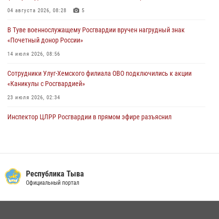
В Туве офицер Росгвардии подвела итоги юбилейного личного
забега
04 августа 2026, 08:28
5
28 июля 2026, 07:48
В Туве военнослужащему Росгвардии вручен нагрудный знак
«Почетный донор России»
14 июля 2026, 08:56
Сотрудники Улуг-Хемского филиала ОВО подключились к акции
«Каникулы с Росгвардией»
23 июля 2026, 02:34
Инспектор ЦЛРР Росгвардии в прямом эфире разъяснил
телезрителям особенности использования тувинского
национального лука
21 июля 2026, 04:59
Спортсмены Росгвардии стали победителями и призерами
Республика Тыва
Чемпионата по лёгкой атлетике Наадым-2026
Официальный портал
23 июля 2026, 09:24
Росгвардия совместно ГИМС МЧС Тувы провела профилактические