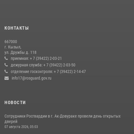
мероприятия на территории Бай-Тайгинского района
13 июля 2026, 08:55
Инспекторы Росгвардии приняли участие в процедуре регистрации
КОНТАКТЫ
лучников в канун тувинского праздника животноводов
Наадым-2026
667000
23 июля 2026, 04:57
г. Кызыл,
ул. Дружбы д. 118
Кызылчанин поблагодарил сотрудников Росгвардии за
приемная: + 7 (39422) 2-03-21
оперативное реагирование в решении конфликтной ситуации
дежурная служба: + 7 (39422) 2-03-50
отделение госконтроля: + 7 (39422) 2-14-47
17 июля 2026, 07:22
1
info17@rosguard.gov.ru
НОВОСТИ
Сотрудники Росгвардии в г. Ак-Довураке провели день открытых
дверей
07 августа 2026, 05:03