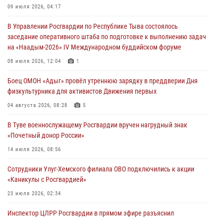
Сотрудники вневедомственной охраны приняли участие в акции
09 июля 2026, 04:17
«Каникулы с Росгвардией» в Туве
В Управлении Росгвардии по Республике Тыва состоялось
29 июля 2026, 09:41
заседание оперативного штаба по подготовке к выполнению задач
на «Наадым-2026» IV Международном буддийском форуме
26 сигналов «Тревога» с автотранспортов отработали экипажи
задержаний Росгвардии в Туве с начала года
08 июля 2026, 12:04
1
29 июля 2026, 08:37
1
Боец ОМОН «Адыг» провёл утреннюю зарядку в преддверии Дня
физкультурника для активистов Движения первых
В Туве офицер Росгвардии подвела итоги юбилейного личного
забега
04 августа 2026, 08:28
5
28 июля 2026, 07:48
В Туве военнослужащему Росгвардии вручен нагрудный знак
«Почетный донор России»
14 июля 2026, 08:56
Сотрудники Улуг-Хемского филиала ОВО подключились к акции
«Каникулы с Росгвардией»
23 июля 2026, 02:34
Инспектор ЦЛРР Росгвардии в прямом эфире разъяснил