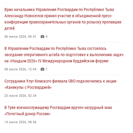
задержаний Росгвардии в Туве с начала года
Врио начальника Управления Росгвардии по Республике Тыва
29 июля 2026, 08:37
1
Александр Новоселов принял участие в объединенной пресс-
конференции правоохранительных органов по розыску пропавших
В Туве офицер Росгвардии подвела итоги юбилейного личного
детей
забега
06 июля 2026, 09:41
4
28 июля 2026, 07:48
В Управлении Росгвардии по Республике Тыва состоялось
Росгвардеец стал бронзовым призером Чемпионата Тувы по
заседание оперативного штаба по подготовке к выполнению задач
национальной игре - стрельбе из традиционного лука
на «Наадым-2026» IV Международном буддийском форуме
28 июля 2026, 07:40
1
08 июля 2026, 12:04
1
Сотрудники Улуг-Хемского филиала ОВО подключились к акции
«Каникулы с Росгвардией»
23 июля 2026, 02:34
В Туве военнослужащему Росгвардии вручен нагрудный знак
«Почетный донор России»
14 июля 2026, 08:56