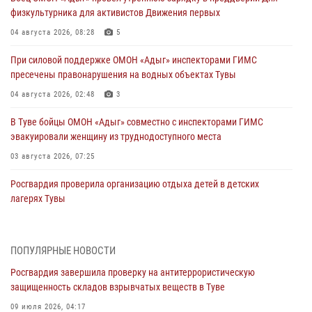
физкультурника для активистов Движения первых
04 августа 2026, 08:28
5
При силовой поддержке ОМОН «Адыг» инспекторами ГИМС
пресечены правонарушения на водных объектах Тувы
04 августа 2026, 02:48
3
В Туве бойцы ОМОН «Адыг» совместно с инспекторами ГИМС
эвакуировали женщину из труднодоступного места
03 августа 2026, 07:25
Росгвардия проверила организацию отдыха детей в детских
лагерях Тувы
31 июля 2026, 03:49
2
Сотрудники вневедомственной охраны приняли участие в акции
ПОПУЛЯРНЫЕ НОВОСТИ
«Каникулы с Росгвардией» в Туве
Росгвардия завершила проверку на антитеррористическую
29 июля 2026, 09:41
защищенность складов взрывчатых веществ в Туве
26 сигналов «Тревога» с автотранспортов отработали экипажи
09 июля 2026, 04:17