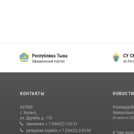
Республика Тыва
СУ СК
Официальный портал
по Рес
КОНТАКТЫ
НОВОСТ
667000
Росгвардей
г. Кызыл,
пришкольно
ул. Дружбы д. 118
05 августа 20
приемная: + 7 (39422) 2-03-21
дежурная служба: + 7 (39422) 2-03-50
В Туве про