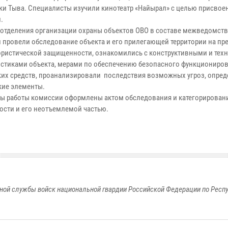
ки Тыва. Специалисты изучили кинотеатр «Найырал» с целью присвое
.
отделения организации охраны объектов ОВО в составе межведомст
 провели обследование объекта и его прилегающей территории на пр
ористической защищенности, ознакомились с конструктивными и тех
истиками объекта, мерами по обеспечению безопасного функциониро
ких средств, проанализировали последствия возможных угроз, опре
кие элементы.
ты работы комиссии оформлены актом обследования и категорировани
ости и его неотъемлемой частью.
ной службы войск национальной гвардии Российской Федерации по Респ