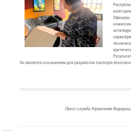
Республи
категории
Офицеры 
комиссии
антитерр
характер
техничес
критичес
Результа
Он является основанием для разработки паспорта безопасн
Пресс-служба Управления Федераль