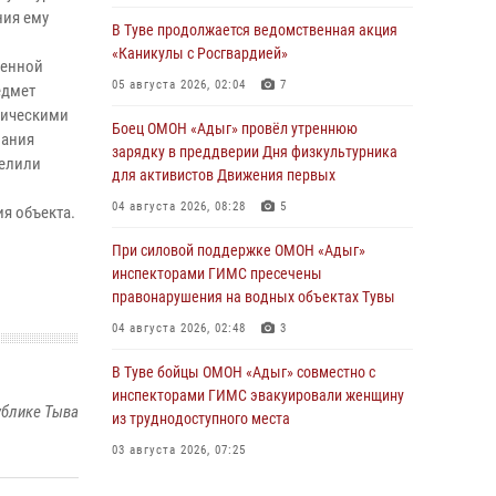
ния ему
В Туве продолжается ведомственная акция
«Каникулы с Росгвардией»
венной
05 августа 2026, 02:04
7
едмет
ническими
Боец ОМОН «Адыг» провёл утреннюю
вания
зарядку в преддверии Дня физкультурника
делили
для активистов Движения первых
04 августа 2026, 08:28
5
я объекта.
При силовой поддержке ОМОН «Адыг»
инспекторами ГИМС пресечены
правонарушения на водных объектах Тувы
04 августа 2026, 02:48
3
В Туве бойцы ОМОН «Адыг» совместно с
инспекторами ГИМС эвакуировали женщину
ублике Тыва
из труднодоступного места
03 августа 2026, 07:25
Росгвардия проверила организацию отдыха