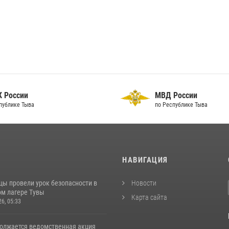
 России
МВД России
публике Тыва
по Республике Тыва
И
НАВИГАЦИЯ
цы провели урок безопасности в
Новости
м лагере Тувы
Карта сайта
26, 05:33
должается ведомственная акция