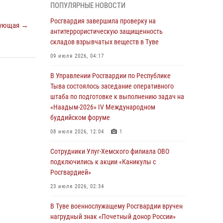
ПОПУЛЯРНЫЕ НОВОСТИ
детей в детских лагерях Тувы
Росгвардия завершила проверку на
31 июля 2026, 03:49
2
ующая →
антитеррористическую защищенность
складов взрывчатых веществ в Туве
Сотрудники вневедомственной охраны
приняли участие в акции «Каникулы с
09 июля 2026, 04:17
Росгвардией» в Туве
В Управлении Росгвардии по Республике
29 июля 2026, 09:41
Тыва состоялось заседание оперативного
штаба по подготовке к выполнению задач на
26 сигналов «Тревога» с автотранспортов
«Наадым-2026» IV Международном
отработали экипажи задержаний Росгвардии
буддийском форуме
в Туве с начала года
08 июля 2026, 12:04
1
29 июля 2026, 08:37
1
Сотрудники Улуг-Хемского филиала ОВО
В Туве офицер Росгвардии подвела итоги
подключились к акции «Каникулы с
юбилейного личного забега
Росгвардией»
28 июля 2026, 07:48
23 июля 2026, 02:34
Росгвардеец стал бронзовым призером
В Туве военнослужащему Росгвардии вручен
Чемпионата Тувы по национальной игре -
нагрудный знак «Почетный донор России»
стрельбе из традиционного лука