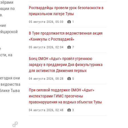
изёрами
Росгвардейцы провели урок безопасности в
рации по
пришкольном лагере Тувы
а.
05 августа 2026, 05:33
1
ание
ейцарской
В Туве продолжается ведомственная акция
«Каникулы с Росгвардией»
05 августа 2026, 02:04
7
е
сти, на
Боец ОМОН «Адыг» провёл утреннюю
зарядку в преддверии Дня физкультурника
для активистов Движения первых
Сегодня они
04 августа 2026, 08:28
5
е ведомства
При силовой поддержке ОМОН «Адыг»
блике Тыва
инспекторами ГИМС пресечены
правонарушения на водных объектах Тувы
04 августа 2026, 02:48
3
В Туве бойцы ОМОН «Адыг» совместно с
инспекторами ГИМС эвакуировали женщину