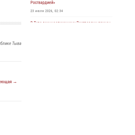
Росгвардией»
23 июля 2026, 02:34
В Туве военнослужащему Росгвардии вручен
нагрудный знак «Почетный донор России»
14 июля 2026, 08:56
ублике Тыва
Инспектор ЦЛРР Росгвардии в прямом эфире
разъяснил телезрителям особенности
использования тувинского национального
лука
21 июля 2026, 04:59
ующая →
Спортсмены Росгвардии стали победителями
и призерами Чемпионата по лёгкой атлетике
Наадым-2026
23 июля 2026, 09:24
Инспекторы Росгвардии приняли участие в
процедуре регистрации лучников в канун