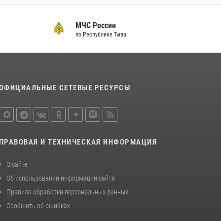
тувинского праздника животноводов
Наадым-2026
МЧС России
23 июля 2026, 04:57
по Республике Тыва
Росгвардия совместно ГИМС МЧС Тувы
провела профилактические мероприятия на
территории Бай-Тайгинского района
13 июля 2026, 08:55
ОФИЦИАЛЬНЫЕ СЕТЕВЫЕ РЕСУРСЫ
Кызылчанин поблагодарил сотрудников
Росгвардии за оперативное реагирование в
решении конфликтной ситуации
17 июля 2026, 07:22
1
ПРАВОВАЯ И ТЕХНИЧЕСКАЯ ИНФОРМАЦИЯ
О сайте
Об использовании информации сайта
Правила обработки персональных данных
Сообщить об ошибках