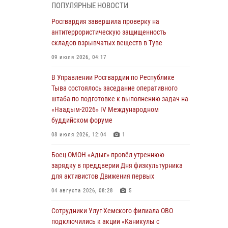
ПОПУЛЯРНЫЕ НОВОСТИ
из труднодоступного места
Росгвардия завершила проверку на
03 августа 2026, 07:25
антитеррористическую защищенность
складов взрывчатых веществ в Туве
Росгвардия проверила организацию отдыха
детей в детских лагерях Тувы
09 июля 2026, 04:17
31 июля 2026, 03:49
2
В Управлении Росгвардии по Республике
Тыва состоялось заседание оперативного
Сотрудники вневедомственной охраны
штаба по подготовке к выполнению задач на
приняли участие в акции «Каникулы с
«Наадым-2026» IV Международном
Росгвардией» в Туве
буддийском форуме
29 июля 2026, 09:41
08 июля 2026, 12:04
1
26 сигналов «Тревога» с автотранспортов
Боец ОМОН «Адыг» провёл утреннюю
отработали экипажи задержаний Росгвардии
зарядку в преддверии Дня физкультурника
в Туве с начала года
для активистов Движения первых
29 июля 2026, 08:37
1
04 августа 2026, 08:28
5
В Туве офицер Росгвардии подвела итоги
Сотрудники Улуг-Хемского филиала ОВО
юбилейного личного забега
подключились к акции «Каникулы с
28 июля 2026, 07:48