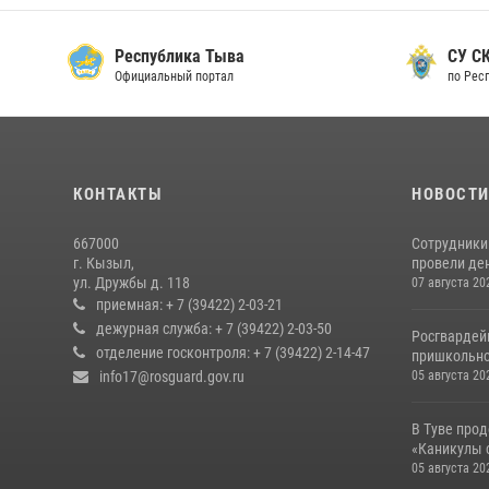
Республика Тыва
СУ СК
Официальный портал
по Рес
КОНТАКТЫ
НОВОСТ
667000
Сотрудники 
г. Кызыл,
провели де
ул. Дружбы д. 118
07 августа 20
приемная: + 7 (39422) 2-03-21
дежурная служба: + 7 (39422) 2-03-50
Росгвардей
отделение госконтроля: + 7 (39422) 2-14-47
пришкольно
info17@rosguard.gov.ru
05 августа 20
В Туве про
«Каникулы 
05 августа 20