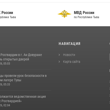
 России
МВД России
публике Тыва
по Республике Тыва
И
НАВИГАЦИЯ
Росгвардии в г. Ак-Довураке
Новости
нь открытых дверей
Карта сайта
26, 05:03
цы провели урок безопасности в
м лагере Тувы
26, 05:33
должается ведомственная акция
с Росгвардией»
26, 02:04