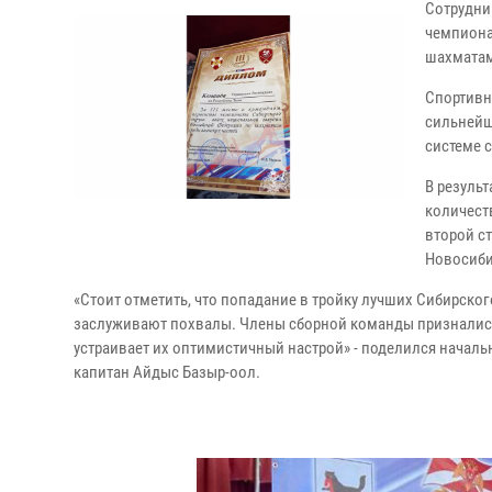
Сотрудни
чемпиона
шахматам
Спортивно
сильнейш
системе 
В резуль
количест
второй с
Новосиби
«Стоит отметить, что попадание в тройку лучших Сибирског
заслуживают похвалы. Члены сборной команды признались,
устраивает их оптимистичный настрой» - поделился началь
капитан Айдыс Базыр-оол.