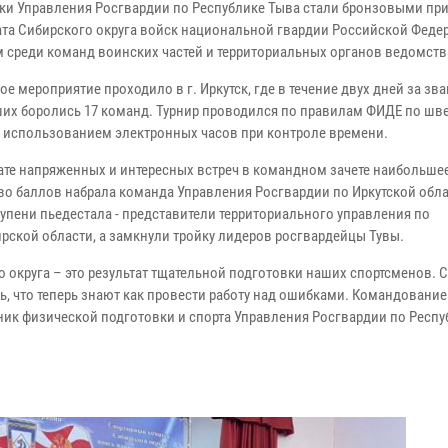
ки Управления Росгвардии по Республике Тыва стали бронзовыми пр
та Сибирского округа войск национальной гвардии Российской Феде
 среди команд воинских частей и территориальных органов ведомств
е мероприятие проходило в г. Иркутск, где в течение двух дней за зв
их боролись 17 команд. Турнир проводился по правилам ФИДЕ по шв
с использованием электронных часов при контроле времени.
тате напряженных и интересных встреч в командном зачете наибольше
во баллов набрала команда Управления Росгвардии по Иркутской обла
тупени пьедестала - представители территориального управления по
рской области, а замкнули тройку лидеров росгвардейцы Тувы.
о округа – это результат тщательной подготовки наших спортсменов. 
 что теперь знают как провести работу над ошибками. Командовани
ник физической подготовки и спорта Управления Росгвардии по Респу