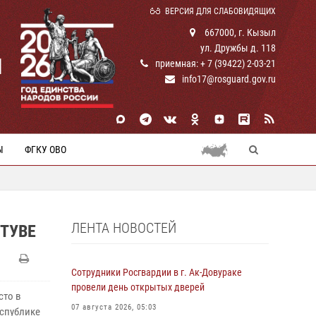
ВЕРСИЯ ДЛЯ СЛАБОВИДЯЩИХ
667000, г. Кызыл
ул. Дружбы д. 118
И
приемная: + 7 (39422) 2-03-21
info17@rosguard.gov.ru
Ы
ФГКУ ОВО
ЛЕНТА НОВОСТЕЙ
ТУВЕ
Сотрудники Росгвардии в г. Ак-Довураке
провели день открытых дверей
сто в
07 августа 2026, 05:03
еспублике