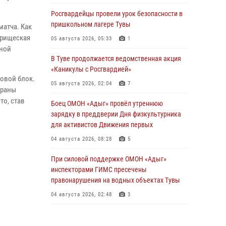
Росгвардейцы провели урок безопасности в
пришкольном лагере Тувы
матча. Как
арищеская
05 августа 2026, 05:33
1
рной
В Туве продолжается ведомственная акция
«Каникулы с Росгвардией»
овой блок.
05 августа 2026, 02:04
7
браны
то, став
Боец ОМОН «Адыг» провёл утреннюю
зарядку в преддверии Дня физкультурника
для активистов Движения первых
04 августа 2026, 08:28
5
При силовой поддержке ОМОН «Адыг»
инспекторами ГИМС пресечены
правонарушения на водных объектах Тувы
04 августа 2026, 02:48
3
В Туве бойцы ОМОН «Адыг» совместно с
инспекторами ГИМС эвакуировали женщину