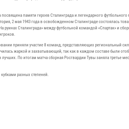
 посвящена памяти героев Сталинграда и легендарного футбольного 
стория, 2 мая 1943 года в освобожденном Сталинграде состоялась тов
«На руинах Сталинграда» между футбольной командой «Спартак» и сбо
игроков.
овании приняли участие 8 команд, представляющих региональный сил
училась жаркой и захватывающей, так как в каждом составе были ото
 лучших. По итогам матча сборная Росгвардии Тувы заняла третье мес
кубками разных степеней.