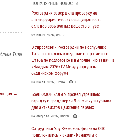
ПОПУЛЯРНЫЕ НОВОСТИ
из труднодоступного места
Росгвардия завершила проверку на
03 августа 2026, 07:25
антитеррористическую защищенность
складов взрывчатых веществ в Туве
Росгвардия проверила организацию отдыха
детей в детских лагерях Тувы
09 июля 2026, 04:17
31 июля 2026, 03:49
2
В Управлении Росгвардии по Республике
Тыва состоялось заседание оперативного
ублике Тыва
Сотрудники вневедомственной охраны
штаба по подготовке к выполнению задач на
приняли участие в акции «Каникулы с
«Наадым-2026» IV Международном
Росгвардией» в Туве
буддийском форуме
29 июля 2026, 09:41
08 июля 2026, 12:04
1
26 сигналов «Тревога» с автотранспортов
ующая →
Боец ОМОН «Адыг» провёл утреннюю
отработали экипажи задержаний Росгвардии
зарядку в преддверии Дня физкультурника
в Туве с начала года
для активистов Движения первых
29 июля 2026, 08:37
1
04 августа 2026, 08:28
5
В Туве офицер Росгвардии подвела итоги
Сотрудники Улуг-Хемского филиала ОВО
юбилейного личного забега
подключились к акции «Каникулы с
28 июля 2026, 07:48