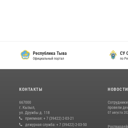
Республика Тыва
СУ СК
Официальный портал
по Рес
КОНТАКТЫ
НОВОСТ
667000
Сотрудники 
г. Кызыл,
провели де
ул. Дружбы д. 118
07 августа 20
приемная: + 7 (39422) 2-03-21
дежурная служба: + 7 (39422) 2-03-50
Росгвардей