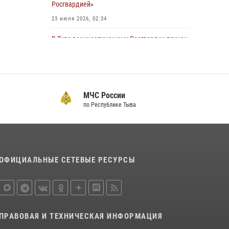
Росгвардией»
23 июля 2026, 02:34
В Туве военнослужащему Росгвардии вручен
нагрудный знак «Почетный донор России»
14 июля 2026, 08:56
Инспектор ЦЛРР Росгвардии в прямом эфире
МЧС России
разъяснил телезрителям особенности
по Республике Тыва
использования тувинского национального
лука
21 июля 2026, 04:59
Спортсмены Росгвардии стали победителями
ОФИЦИАЛЬНЫЕ СЕТЕВЫЕ РЕСУРСЫ
и призерами Чемпионата по лёгкой атлетике
Наадым-2026
23 июля 2026, 09:24
Инспекторы Росгвардии приняли участие в
ПРАВОВАЯ И ТЕХНИЧЕСКАЯ ИНФОРМАЦИЯ
процедуре регистрации лучников в канун