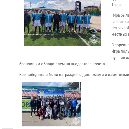
Тыва.
Ира была
гласит и
встреча 
местных 
В соревн
Игра пол
лучшие из
бронзовым обладателем на пьедестале почета.
Все победители были награждены дипломами и памятными 