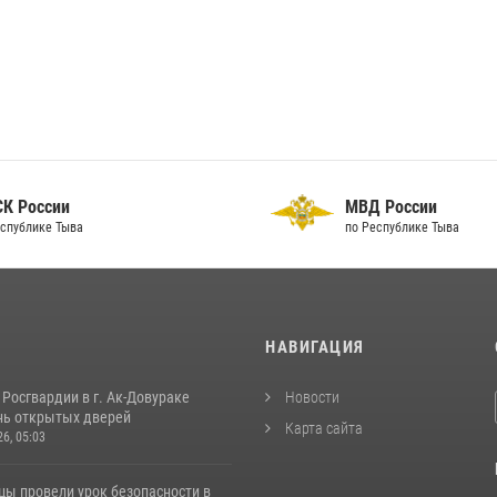
 России
МВД России
публике Тыва
по Республике Тыва
И
НАВИГАЦИЯ
Росгвардии в г. Ак-Довураке
Новости
нь открытых дверей
Карта сайта
26, 05:03
цы провели урок безопасности в