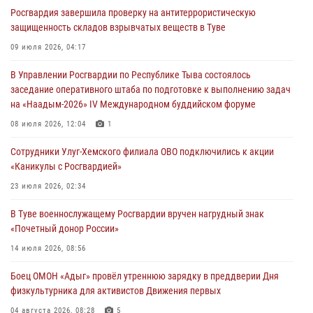
лагерях Тувы
Росгвардия завершила проверку на антитеррористическую
31 июля 2026, 03:49
2
защищенность складов взрывчатых веществ в Туве
Сотрудники вневедомственной охраны приняли участие в акции
09 июля 2026, 04:17
«Каникулы с Росгвардией» в Туве
В Управлении Росгвардии по Республике Тыва состоялось
29 июля 2026, 09:41
заседание оперативного штаба по подготовке к выполнению задач
на «Наадым-2026» IV Международном буддийском форуме
26 сигналов «Тревога» с автотранспортов отработали экипажи
задержаний Росгвардии в Туве с начала года
08 июля 2026, 12:04
1
29 июля 2026, 08:37
1
Сотрудники Улуг-Хемского филиала ОВО подключились к акции
«Каникулы с Росгвардией»
В Туве офицер Росгвардии подвела итоги юбилейного личного
забега
23 июля 2026, 02:34
28 июля 2026, 07:48
В Туве военнослужащему Росгвардии вручен нагрудный знак
«Почетный донор России»
14 июля 2026, 08:56
Боец ОМОН «Адыг» провёл утреннюю зарядку в преддверии Дня
физкультурника для активистов Движения первых
04 августа 2026, 08:28
5