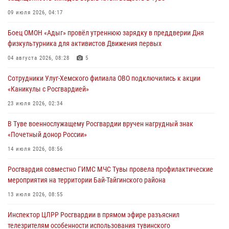
Сотрудники вневедомственной охраны приняли участие в акции
09 июля 2026, 04:17
«Каникулы с Росгвардией» в Туве
Боец ОМОН «Адыг» провёл утреннюю зарядку в преддверии Дня
29 июля 2026, 09:41
физкультурника для активистов Движения первых
26 сигналов «Тревога» с автотранспортов отработали экипажи
04 августа 2026, 08:28
5
задержаний Росгвардии в Туве с начала года
Сотрудники Улуг-Хемского филиала ОВО подключились к акции
29 июля 2026, 08:37
1
«Каникулы с Росгвардией»
В Туве офицер Росгвардии подвела итоги юбилейного личного
23 июля 2026, 02:34
забега
В Туве военнослужащему Росгвардии вручен нагрудный знак
28 июля 2026, 07:48
«Почетный донор России»
14 июля 2026, 08:56
Росгвардия совместно ГИМС МЧС Тувы провела профилактические
мероприятия на территории Бай-Тайгинского района
13 июля 2026, 08:55
Инспектор ЦЛРР Росгвардии в прямом эфире разъяснил
телезрителям особенности использования тувинского