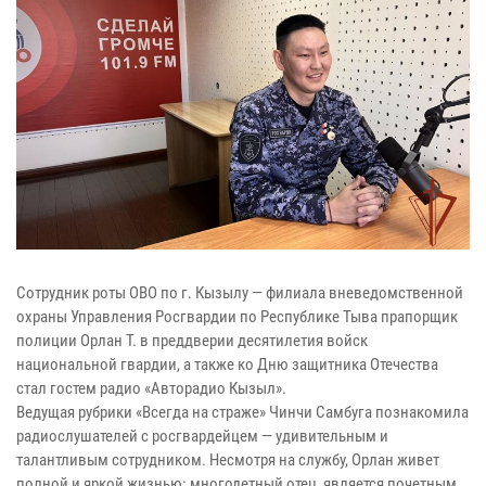
Сотрудник роты ОВО по г. Кызылу — филиала вневедомственной
охраны Управления Росгвардии по Республике Тыва прапорщик
полиции Орлан Т. в преддверии десятилетия войск
национальной гвардии, а также ко Дню защитника Отечества
стал гостем радио «Авторадио Кызыл».
Ведущая рубрики «Всегда на страже» Чинчи Самбуга познакомила
радиослушателей с росгвардейцем — удивительным и
талантливым сотрудником. Несмотря на службу, Орлан живет
полной и яркой жизнью: многодетный отец, является почетным