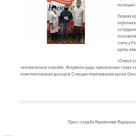
полиции 
Первая кр
перелива
сотрудни
положите
счету у Р
кровь вме
«Семья с
человеческое спасибо. Искренне рады присвоению главе с
комплектования доноров Станции переливания крови Оюн
Пресс-служба Управления Федераль