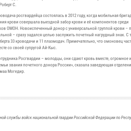
Роберт С.
оводача росгвардейца состоялась в 2012 году, когда мобильная брига
ния крови совершала выездной забор крови и её компонентов среди
ков ОМОН. Новоиспеченный донор с универсальной группой крови – 
льной – сразу задался целью заслужить почетный нагрудный знак. С т
оберта 33 кроводачи и 11 плазмодач. Примечательно, что омоновец час
сте со своей супругой Ай-Кыс.
отрудника Росгвардии – молодцы, они сдают кровь вместе, огромное 
емьи звания почетного донора России», сказала заведующая отделен
маа Могедир.
ной службы войск национальной гвардии Российской Федерации по Респ