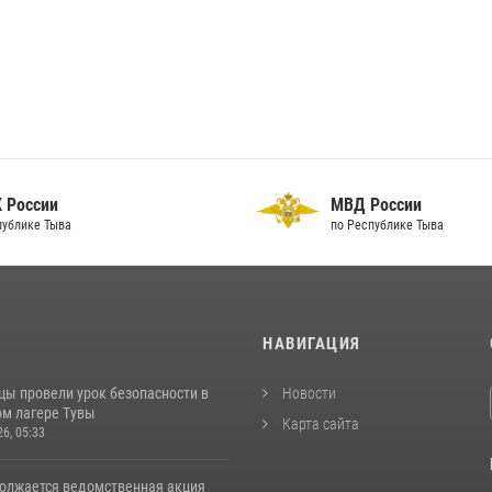
 России
МВД России
публике Тыва
по Республике Тыва
И
НАВИГАЦИЯ
цы провели урок безопасности в
Новости
м лагере Тувы
Карта сайта
26, 05:33
должается ведомственная акция