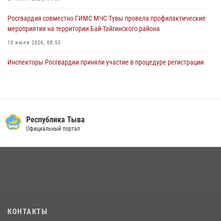
Росгвардия совместно ГИМС МЧС Тувы провела профилактические
мероприятия на территории Бай-Тайгинского района
13 июля 2026, 08:55
Инспекторы Росгвардии приняли участие в процедуре регистрации
лучников в канун тувинского праздника животноводов
Наадым-2026
23 июля 2026, 04:57
Спортсмены Росгвардии стали победителями и призерами
Республика Тыва
Чемпионата по лёгкой атлетике Наадым-2026
Официальный портал
23 июля 2026, 09:24
Росгвардия обеспечила общественную безопасность во время
праздника Наадым-2026 в Туве
27 июля 2026, 07:56
3
В Туве бойцы ОМОН обеспечили безопасность во время фестиваля
КОНТАКТЫ
русской культуры Верховьё