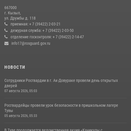
20 июля 2026, 07:01
667000
г. Кызыл,
Кызылчанин поблагодарил сотрудников Росгвардии за
ул. Дружбы д. 118
оперативное реагирование в решении конфликтной ситуации
приемная: + 7 (39422) 2-03-21
дежурная служба: + 7 (39422) 2-03-50
17 июля 2026, 07:22
1
отделение госконтроля: + 7 (39422) 2-14-47
info17@rosguard.gov.ru
НОВОСТИ
Сотрудники Росгвардии в г. Ак-Довураке провели день открытых
дверей
07 августа 2026, 05:03
Росгвардейцы провели урок безопасности в пришкольном лагере
Тувы
05 августа 2026, 05:33
В Туве продолжается ведомственная акция «Каникулы с