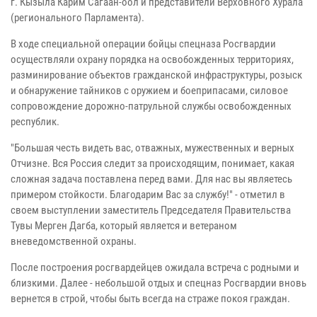
г. Кызыла Карим Сагаан-оол и представители Верховного Хурала
(регионального Парламента).
В ходе специальной операции бойцы спецназа Росгвардии
осуществляли охрану порядка на освобожденных территориях,
разминирование объектов гражданской инфраструктуры, розыск
и обнаружение тайников с оружием и боеприпасами, силовое
сопровождение дорожно-патрульной службы освобожденных
республик.
"Большая честь видеть вас, отважных, мужественных и верных
Отчизне. Вся Россия следит за происходящим, понимает, какая
сложная задача поставлена перед вами. Для нас вы являетесь
примером стойкости. Благодарим Вас за службу!" - отметил в
своем выступлении заместитель Председателя Правительства
Тувы Мерген Дагба, который является и ветераном
вневедомственной охраны.
После построения росгвардейцев ожидала встреча с родными и
близкими. Далее - небольшой отдых и спецназ Росгвардии вновь
вернется в строй, чтобы быть всегда на страже покоя граждан.