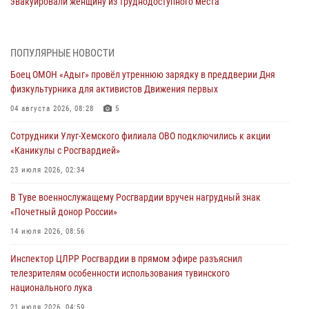
эвакуировали женщину из труднодоступного места
03 августа 2026, 07:25
Росгвардия проверила организацию отдыха детей в детских
ПОПУЛЯРНЫЕ НОВОСТИ
лагерях Тувы
Боец ОМОН «Адыг» провёл утреннюю зарядку в преддверии Дня
31 июля 2026, 03:49
2
физкультурника для активистов Движения первых
Сотрудники вневедомственной охраны приняли участие в акции
04 августа 2026, 08:28
5
«Каникулы с Росгвардией» в Туве
Сотрудники Улуг-Хемского филиала ОВО подключились к акции
29 июля 2026, 09:41
«Каникулы с Росгвардией»
26 сигналов «Тревога» с автотранспортов отработали экипажи
23 июля 2026, 02:34
задержаний Росгвардии в Туве с начала года
В Туве военнослужащему Росгвардии вручен нагрудный знак
29 июля 2026, 08:37
1
«Почетный донор России»
В Туве офицер Росгвардии подвела итоги юбилейного личного
14 июля 2026, 08:56
забега
Инспектор ЦЛРР Росгвардии в прямом эфире разъяснил
28 июля 2026, 07:48
телезрителям особенности использования тувинского
национального лука
21 июля 2026, 04:59