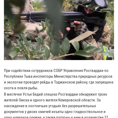
При содействии сотрудников СОБР Управления Росгвардии по
Республике Тыва инспекторы Министерства природных ресурсов
и экологии проводят рейды в Тоджинском району, где запрещена
охота и ловля рыбы.
В местечке Устье Бедий спецназ Росгвардии обнаружил троих
жителей Омска и одного жителя Кемеровской области. За
нахождение в охотничьих угодьях без разрешительных
документов у двоих омичей изъяты одно гладкоствольное и
одно нарезное оружие, а также патроны к ним в количестве 27