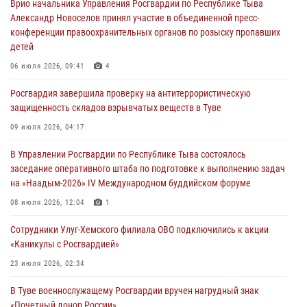
Врио начальника Управления Росгвардии по Республике Тыва
29 июля 2026, 09:41
Александр Новоселов принял участие в объединенной пресс-
конференции правоохранительных органов по розыску пропавших
26 сигналов «Тревога» с автотранспортов отработали экипажи
детей
задержаний Росгвардии в Туве с начала года
06 июля 2026, 09:41
4
29 июля 2026, 08:37
1
Росгвардия завершила проверку на антитеррористическую
В Туве офицер Росгвардии подвела итоги юбилейного личного
защищенность складов взрывчатых веществ в Туве
забега
09 июля 2026, 04:17
28 июля 2026, 07:48
В Управлении Росгвардии по Республике Тыва состоялось
Росгвардеец стал бронзовым призером Чемпионата Тувы по
заседание оперативного штаба по подготовке к выполнению задач
национальной игре - стрельбе из традиционного лука
на «Наадым-2026» IV Международном буддийском форуме
28 июля 2026, 07:40
1
08 июля 2026, 12:04
1
Сотрудники Улуг-Хемского филиала ОВО подключились к акции
«Каникулы с Росгвардией»
23 июля 2026, 02:34
В Туве военнослужащему Росгвардии вручен нагрудный знак
«Почетный донор России»