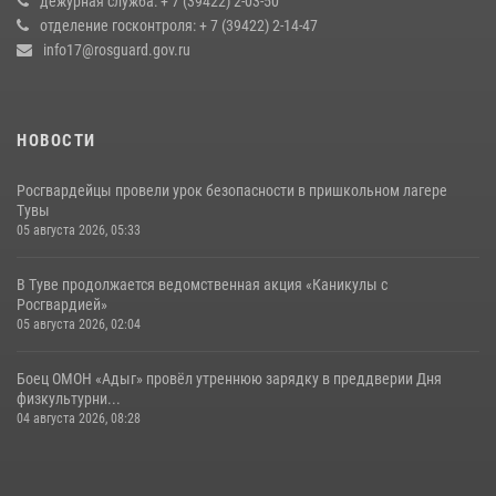
дежурная служба: + 7 (39422) 2-03-50
Кызылчанин поблагодарил сотрудников Росгвардии за
отделение госконтроля: + 7 (39422) 2-14-47
оперативное реагирование в решении конфликтной ситуации
info17@rosguard.gov.ru
17 июля 2026, 07:22
1
НОВОСТИ
Росгвардейцы провели урок безопасности в пришкольном лагере
Тувы
05 августа 2026, 05:33
В Туве продолжается ведомственная акция «Каникулы с
Росгвардией»
05 августа 2026, 02:04
Боец ОМОН «Адыг» провёл утреннюю зарядку в преддверии Дня
физкультурни...
04 августа 2026, 08:28