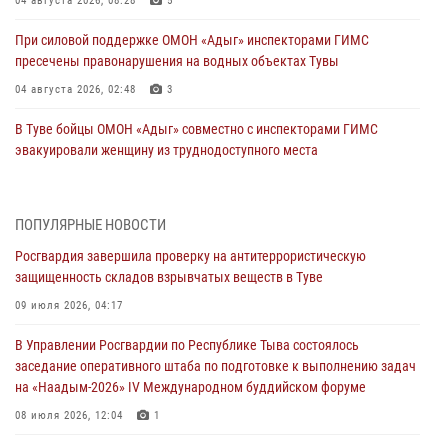
04 августа 2026, 08:28
5
При силовой поддержке ОМОН «Адыг» инспекторами ГИМС
пресечены правонарушения на водных объектах Тувы
04 августа 2026, 02:48
3
В Туве бойцы ОМОН «Адыг» совместно с инспекторами ГИМС
эвакуировали женщину из труднодоступного места
03 августа 2026, 07:25
Росгвардия проверила организацию отдыха детей в детских
ПОПУЛЯРНЫЕ НОВОСТИ
лагерях Тувы
Росгвардия завершила проверку на антитеррористическую
31 июля 2026, 03:49
2
защищенность складов взрывчатых веществ в Туве
Сотрудники вневедомственной охраны приняли участие в акции
09 июля 2026, 04:17
«Каникулы с Росгвардией» в Туве
В Управлении Росгвардии по Республике Тыва состоялось
29 июля 2026, 09:41
заседание оперативного штаба по подготовке к выполнению задач
на «Наадым-2026» IV Международном буддийском форуме
26 сигналов «Тревога» с автотранспортов отработали экипажи
задержаний Росгвардии в Туве с начала года
08 июля 2026, 12:04
1
29 июля 2026, 08:37
1