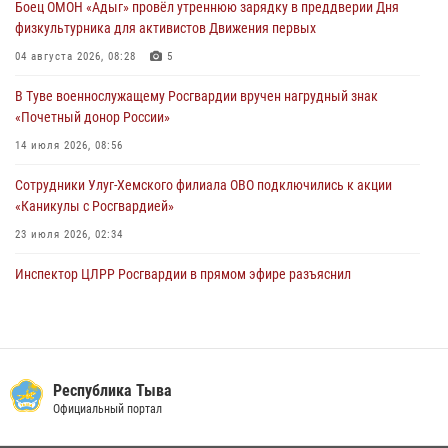
Боец ОМОН «Адыг» провёл утреннюю зарядку в преддверии Дня
физкультурника для активистов Движения первых
В Туве офицер Росгвардии подвела итоги юбилейного личного
забега
04 августа 2026, 08:28
5
28 июля 2026, 07:48
В Туве военнослужащему Росгвардии вручен нагрудный знак
«Почетный донор России»
14 июля 2026, 08:56
Сотрудники Улуг-Хемского филиала ОВО подключились к акции
«Каникулы с Росгвардией»
23 июля 2026, 02:34
Инспектор ЦЛРР Росгвардии в прямом эфире разъяснил
телезрителям особенности использования тувинского
национального лука
21 июля 2026, 04:59
Спортсмены Росгвардии стали победителями и призерами
Республика Тыва
Чемпионата по лёгкой атлетике Наадым-2026
Официальный портал
23 июля 2026, 09:24