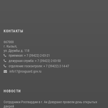
Росгвардия совместно ГИМС МЧС Тувы провела профилактические
мероприятия на территории Бай-Тайгинского района
13 июля 2026, 08:55
Инспекторы Росгвардии приняли участие в процедуре регистрации
КОНТАКТЫ
лучников в канун тувинского праздника животноводов
Наадым-2026
667000
23 июля 2026, 04:57
г. Кызыл,
ул. Дружбы д. 118
Кызылчанин поблагодарил сотрудников Росгвардии за
приемная: + 7 (39422) 2-03-21
оперативное реагирование в решении конфликтной ситуации
дежурная служба: + 7 (39422) 2-03-50
отделение госконтроля: + 7 (39422) 2-14-47
17 июля 2026, 07:22
1
info17@rosguard.gov.ru
НОВОСТИ
Сотрудники Росгвардии в г. Ак-Довураке провели день открытых
дверей