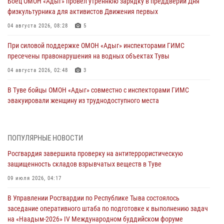
Боец ОМОН «Адыг» провёл утреннюю зарядку в преддверии Дня
физкультурника для активистов Движения первых
04 августа 2026, 08:28
5
При силовой поддержке ОМОН «Адыг» инспекторами ГИМС
пресечены правонарушения на водных объектах Тувы
04 августа 2026, 02:48
3
В Туве бойцы ОМОН «Адыг» совместно с инспекторами ГИМС
эвакуировали женщину из труднодоступного места
03 августа 2026, 07:25
Росгвардия проверила организацию отдыха детей в детских
ПОПУЛЯРНЫЕ НОВОСТИ
лагерях Тувы
Росгвардия завершила проверку на антитеррористическую
31 июля 2026, 03:49
2
защищенность складов взрывчатых веществ в Туве
Сотрудники вневедомственной охраны приняли участие в акции
09 июля 2026, 04:17
«Каникулы с Росгвардией» в Туве
В Управлении Росгвардии по Республике Тыва состоялось
29 июля 2026, 09:41
заседание оперативного штаба по подготовке к выполнению задач
на «Наадым-2026» IV Международном буддийском форуме
26 сигналов «Тревога» с автотранспортов отработали экипажи