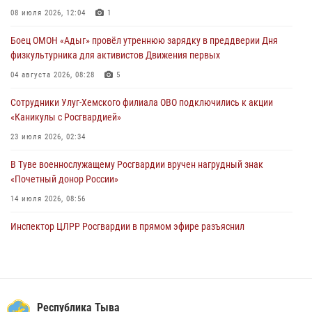
задержаний Росгвардии в Туве с начала года
08 июля 2026, 12:04
1
29 июля 2026, 08:37
1
Боец ОМОН «Адыг» провёл утреннюю зарядку в преддверии Дня
физкультурника для активистов Движения первых
В Туве офицер Росгвардии подвела итоги юбилейного личного
забега
04 августа 2026, 08:28
5
28 июля 2026, 07:48
Сотрудники Улуг-Хемского филиала ОВО подключились к акции
«Каникулы с Росгвардией»
23 июля 2026, 02:34
В Туве военнослужащему Росгвардии вручен нагрудный знак
«Почетный донор России»
14 июля 2026, 08:56
Инспектор ЦЛРР Росгвардии в прямом эфире разъяснил
телезрителям особенности использования тувинского
национального лука
21 июля 2026, 04:59
Спортсмены Росгвардии стали победителями и призерами
Республика Тыва