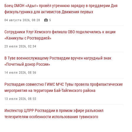
«Каникулы с Росгвардией» в Туве
Боец ОМОН «Адыг» провёл утреннюю зарядку в преддверии Дня
29 июля 2026, 09:41
физкультурника для активистов Движения первых
26 сигналов «Тревога» с автотранспортов отработали экипажи
04 августа 2026, 08:28
5
задержаний Росгвардии в Туве с начала года
Сотрудники Улуг-Хемского филиала ОВО подключились к акции
29 июля 2026, 08:37
1
«Каникулы с Росгвардией»
В Туве офицер Росгвардии подвела итоги юбилейного личного
23 июля 2026, 02:34
забега
В Туве военнослужащему Росгвардии вручен нагрудный знак
28 июля 2026, 07:48
«Почетный донор России»
14 июля 2026, 08:56
Росгвардия совместно ГИМС МЧС Тувы провела профилактические
мероприятия на территории Бай-Тайгинского района
13 июля 2026, 08:55
Инспектор ЦЛРР Росгвардии в прямом эфире разъяснил
телезрителям особенности использования тувинского
национального лука
21 июля 2026, 04:59