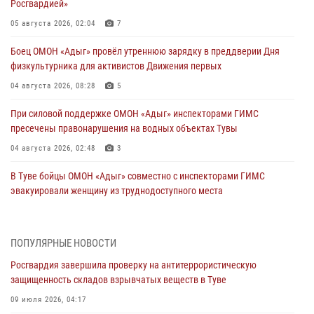
Росгвардией»
05 августа 2026, 02:04
7
Боец ОМОН «Адыг» провёл утреннюю зарядку в преддверии Дня
физкультурника для активистов Движения первых
04 августа 2026, 08:28
5
При силовой поддержке ОМОН «Адыг» инспекторами ГИМС
пресечены правонарушения на водных объектах Тувы
04 августа 2026, 02:48
3
В Туве бойцы ОМОН «Адыг» совместно с инспекторами ГИМС
эвакуировали женщину из труднодоступного места
03 августа 2026, 07:25
Росгвардия проверила организацию отдыха детей в детских
ПОПУЛЯРНЫЕ НОВОСТИ
лагерях Тувы
Росгвардия завершила проверку на антитеррористическую
31 июля 2026, 03:49
2
защищенность складов взрывчатых веществ в Туве
Сотрудники вневедомственной охраны приняли участие в акции
09 июля 2026, 04:17