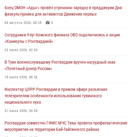
лагерях Тувы
Боец ОМОН «Адыг» провёл утреннюю зарядку в преддверии Дня
31 июля 2026, 03:49
2
физкультурника для активистов Движения первых
Сотрудники вневедомственной охраны приняли участие в акции
04 августа 2026, 08:28
5
«Каникулы с Росгвардией» в Туве
Сотрудники Улуг-Хемского филиала ОВО подключились к акции
29 июля 2026, 09:41
«Каникулы с Росгвардией»
26 сигналов «Тревога» с автотранспортов отработали экипажи
23 июля 2026, 02:34
задержаний Росгвардии в Туве с начала года
В Туве военнослужащему Росгвардии вручен нагрудный знак
29 июля 2026, 08:37
1
«Почетный донор России»
В Туве офицер Росгвардии подвела итоги юбилейного личного
14 июля 2026, 08:56
забега
Инспектор ЦЛРР Росгвардии в прямом эфире разъяснил
28 июля 2026, 07:48
телезрителям особенности использования тувинского
национального лука
21 июля 2026, 04:59
Росгвардия совместно ГИМС МЧС Тувы провела профилактические
мероприятия на территории Бай-Тайгинского района