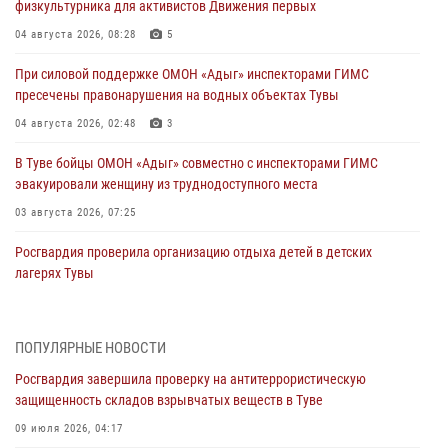
физкультурника для активистов Движения первых
04 августа 2026, 08:28
5
При силовой поддержке ОМОН «Адыг» инспекторами ГИМС
пресечены правонарушения на водных объектах Тувы
04 августа 2026, 02:48
3
В Туве бойцы ОМОН «Адыг» совместно с инспекторами ГИМС
эвакуировали женщину из труднодоступного места
03 августа 2026, 07:25
Росгвардия проверила организацию отдыха детей в детских
лагерях Тувы
31 июля 2026, 03:49
2
Сотрудники вневедомственной охраны приняли участие в акции
ПОПУЛЯРНЫЕ НОВОСТИ
«Каникулы с Росгвардией» в Туве
Росгвардия завершила проверку на антитеррористическую
29 июля 2026, 09:41
защищенность складов взрывчатых веществ в Туве
26 сигналов «Тревога» с автотранспортов отработали экипажи
09 июля 2026, 04:17