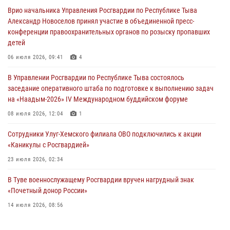
задержаний Росгвардии в Туве с начала года
Врио начальника Управления Росгвардии по Республике Тыва
29 июля 2026, 08:37
1
Александр Новоселов принял участие в объединенной пресс-
конференции правоохранительных органов по розыску пропавших
В Туве офицер Росгвардии подвела итоги юбилейного личного
детей
забега
06 июля 2026, 09:41
4
28 июля 2026, 07:48
В Управлении Росгвардии по Республике Тыва состоялось
Росгвардеец стал бронзовым призером Чемпионата Тувы по
заседание оперативного штаба по подготовке к выполнению задач
национальной игре - стрельбе из традиционного лука
на «Наадым-2026» IV Международном буддийском форуме
28 июля 2026, 07:40
1
08 июля 2026, 12:04
1
Сотрудники Улуг-Хемского филиала ОВО подключились к акции
«Каникулы с Росгвардией»
23 июля 2026, 02:34
В Туве военнослужащему Росгвардии вручен нагрудный знак
«Почетный донор России»
14 июля 2026, 08:56
Спортсмены Росгвардии стали победителями и призерами