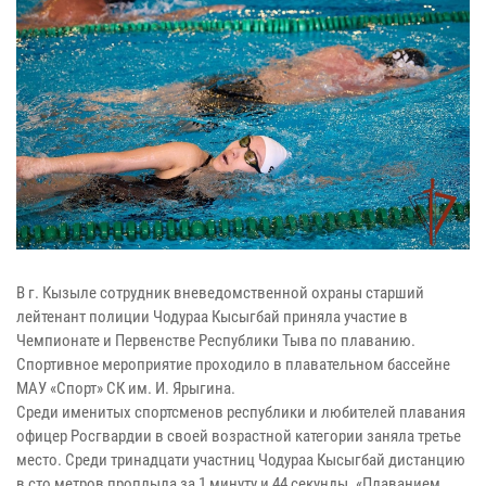
В г. Кызыле сотрудник вневедомственной охраны старший
лейтенант полиции Чодураа Кысыгбай приняла участие в
Чемпионате и Первенстве Республики Тыва по плаванию.
Спортивное мероприятие проходило в плавательном бассейне
МАУ «Спорт» СК им. И. Ярыгина.
Среди именитых спортсменов республики и любителей плавания
офицер Росгвардии в своей возрастной категории заняла третье
место. Среди тринадцати участниц Чодураа Кысыгбай дистанцию
в сто метров проплыла за 1 минуту и 44 секунды. «Плаванием