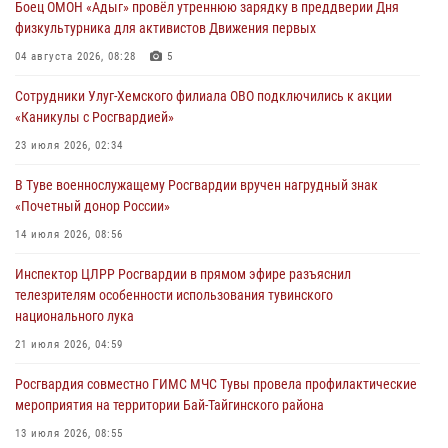
Боец ОМОН «Адыг» провёл утреннюю зарядку в преддверии Дня
31 июля 2026, 03:49
2
физкультурника для активистов Движения первых
Сотрудники вневедомственной охраны приняли участие в акции
04 августа 2026, 08:28
5
«Каникулы с Росгвардией» в Туве
Сотрудники Улуг-Хемского филиала ОВО подключились к акции
29 июля 2026, 09:41
«Каникулы с Росгвардией»
26 сигналов «Тревога» с автотранспортов отработали экипажи
23 июля 2026, 02:34
задержаний Росгвардии в Туве с начала года
В Туве военнослужащему Росгвардии вручен нагрудный знак
29 июля 2026, 08:37
1
«Почетный донор России»
В Туве офицер Росгвардии подвела итоги юбилейного личного
14 июля 2026, 08:56
забега
Инспектор ЦЛРР Росгвардии в прямом эфире разъяснил
28 июля 2026, 07:48
телезрителям особенности использования тувинского
национального лука
21 июля 2026, 04:59
Росгвардия совместно ГИМС МЧС Тувы провела профилактические
мероприятия на территории Бай-Тайгинского района
13 июля 2026, 08:55