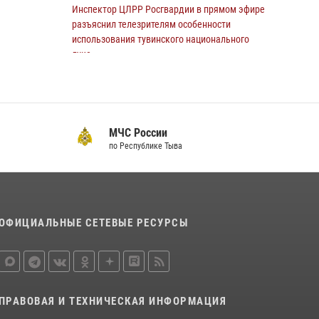
Инспектор ЦЛРР Росгвардии в прямом эфире
разъяснил телезрителям особенности
использования тувинского национального
лука
21 июля 2026, 04:59
Инспекторы Росгвардии приняли участие в
процедуре регистрации лучников в канун
МЧС России
тувинского праздника животноводов
по Республике Тыва
Наадым-2026
23 июля 2026, 04:57
Спортсмены Росгвардии стали победителями
и призерами Чемпионата по лёгкой атлетике
ОФИЦИАЛЬНЫЕ СЕТЕВЫЕ РЕСУРСЫ
Наадым-2026
23 июля 2026, 09:24
В Туве бойцы ОМОН обеспечили
безопасность во время фестиваля русской
ПРАВОВАЯ И ТЕХНИЧЕСКАЯ ИНФОРМАЦИЯ
культуры Верховьё