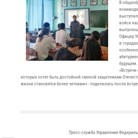
В общеоб
взаимоде
выступил
войск на
выпускны
Офицер У
в городах
особенно
абитурие
будущем
«Встречи
которые хотят быть достойной сменой защитникам Отечеств
жизни становятся более четкими» - поделилась после встр
Пресс-служба Управления Федераль