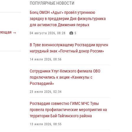
ПОПУЛЯРНЫЕ НОВОСТИ
из труднодоступного места
Боец ОМОН «Адыг» провёл утреннюю
03 августа 2026, 07:25
зарядку в преддверии Дня физкультурника
для активистов Движения первых
Росгвардия проверила организацию отдыха
ующая →
детей в детских лагерях Тувы
04 августа 2026, 08:28
5
31 июля 2026, 03:49
2
В Туве военнослужащему Росгвардии вручен
нагрудный знак «Почетный донор России»
Сотрудники вневедомственной охраны
приняли участие в акции «Каникулы с
14 июля 2026, 08:56
Росгвардией» в Туве
Сотрудники Улуг-Хемского филиала ОВО
29 июля 2026, 09:41
подключились к акции «Каникулы с
Росгвардией»
26 сигналов «Тревога» с автотранспортов
отработали экипажи задержаний Росгвардии
23 июля 2026, 02:34
в Туве с начала года
Росгвардия совместно ГИМС МЧС Тувы
29 июля 2026, 08:37
1
провела профилактические мероприятия на
территории Бай-Тайгинского района
В Туве офицер Росгвардии подвела итоги
юбилейного личного забега
13 июля 2026, 08:55
28 июля 2026, 07:48