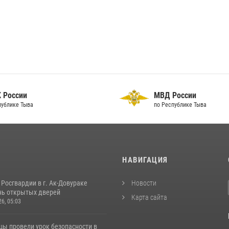
 России
МВД России
публике Тыва
по Республике Тыва
И
НАВИГАЦИЯ
Росгвардии в г. Ак-Довураке
Новости
нь открытых дверей
Карта сайта
26, 05:03
цы провели урок безопасности в