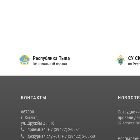
Республика Тыва
СУ СК
Официальный портал
по Рес
КОНТАКТЫ
НОВОСТ
667000
Сотрудники 
г. Кызыл,
провели де
ул. Дружбы д. 118
07 августа 20
приемная: + 7 (39422) 2-03-21
дежурная служба: + 7 (39422) 2-03-50
Росгвардей