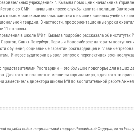
разовательных учреждениях г. Кызыла помощник начальника Управле
йствию со СМИ — начальник пресс-службы капитан полиции Виктория
а с циклом ознакомительных занятий о высших военных учебных зав
циональной гвардии. В частности, профориентационные уроки охвати
е 11-е классы.
правления в школе №8 г. Кызыла подробно рассказала об институтах 
 Саратов, Санкт-Петербург, Пермь и Новосибирск: алгоритм поступлени
сти обучения, социальные гарантии росгвардейцев и главные требова
нтам. Интерес аудитории вызвал вопрос о перспективах военнослужа
.
 с представителями Росгвардии — это большое подспорье для наших де
а. Для кого-то полностью меняется картина мира, а для кого-то орие
ечи заместитель директора школы №8 по воспитательной работе Анжел
ной службы войск национальной гвардии Российской Федерации по Респ