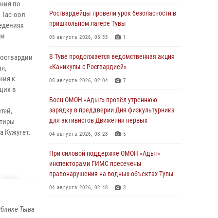
ния по
Росгвардейцы провели урок безопасности в
 Тас-оол
пришкольном лагере Тувы
едениях
ли
05 августа 2026, 05:33
1
В Туве продолжается ведомственная акция
Росгвардии
«Каникулы с Росгвардией»
я,
ния к
05 августа 2026, 02:04
7
щих в
Боец ОМОН «Адыг» провёл утреннюю
зарядку в преддверии Дня физкультурника
тей,
для активистов Движения первых
нтиры
а Кужугет.
04 августа 2026, 08:28
5
При силовой поддержке ОМОН «Адыг»
инспекторами ГИМС пресечены
правонарушения на водных объектах Тувы
04 августа 2026, 02:48
3
В Туве бойцы ОМОН «Адыг» совместно с
ублике Тыва
инспекторами ГИМС эвакуировали женщину