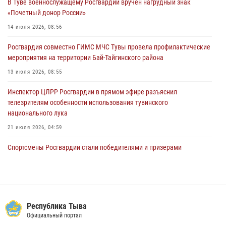
В Туве военнослужащему Росгвардии вручен нагрудный знак
29 июля 2026, 08:37
1
«Почетный донор России»
В Туве офицер Росгвардии подвела итоги юбилейного личного
14 июля 2026, 08:56
забега
Росгвардия совместно ГИМС МЧС Тувы провела профилактические
28 июля 2026, 07:48
мероприятия на территории Бай-Тайгинского района
13 июля 2026, 08:55
Инспектор ЦЛРР Росгвардии в прямом эфире разъяснил
телезрителям особенности использования тувинского
национального лука
21 июля 2026, 04:59
Спортсмены Росгвардии стали победителями и призерами
Чемпионата по лёгкой атлетике Наадым-2026
23 июля 2026, 09:24
Инспекторы Росгвардии приняли участие в процедуре регистрации
лучников в канун тувинского праздника животноводов
Республика Тыва
Наадым-2026
Официальный портал