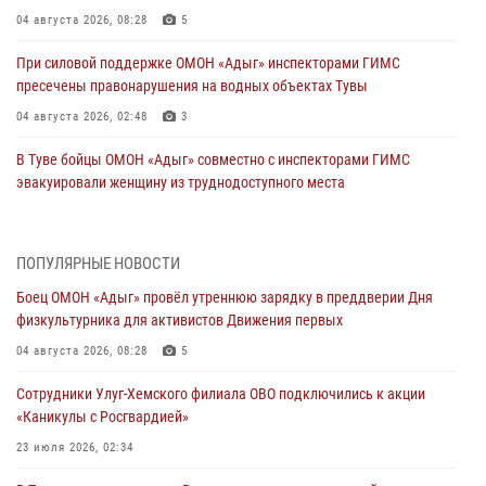
04 августа 2026, 08:28
5
При силовой поддержке ОМОН «Адыг» инспекторами ГИМС
пресечены правонарушения на водных объектах Тувы
04 августа 2026, 02:48
3
В Туве бойцы ОМОН «Адыг» совместно с инспекторами ГИМС
эвакуировали женщину из труднодоступного места
03 августа 2026, 07:25
Росгвардия проверила организацию отдыха детей в детских
ПОПУЛЯРНЫЕ НОВОСТИ
лагерях Тувы
Боец ОМОН «Адыг» провёл утреннюю зарядку в преддверии Дня
31 июля 2026, 03:49
2
физкультурника для активистов Движения первых
Сотрудники вневедомственной охраны приняли участие в акции
04 августа 2026, 08:28
5
«Каникулы с Росгвардией» в Туве
Сотрудники Улуг-Хемского филиала ОВО подключились к акции
29 июля 2026, 09:41
«Каникулы с Росгвардией»
26 сигналов «Тревога» с автотранспортов отработали экипажи
23 июля 2026, 02:34
задержаний Росгвардии в Туве с начала года