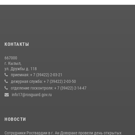
23 июля 2026, 04:57
В Туве бойцы ОМОН обеспечили безопасность во время фестиваля
русской культуры Верховьё
20 июля 2026, 07:01
Росгвардия обеспечила общественную безопасность во время
КОНТАКТЫ
праздника Наадым-2026 в Туве
27 июля 2026, 07:56
3
667000
г. Кызыл,
Кызылчанин поблагодарил сотрудников Росгвардии за
ул. Дружбы д. 118
оперативное реагирование в решении конфликтной ситуации
приемная: + 7 (39422) 2-03-21
дежурная служба: + 7 (39422) 2-03-50
17 июля 2026, 07:22
1
отделение госконтроля: + 7 (39422) 2-14-47
info17@rosguard.gov.ru
НОВОСТИ
Сотрудники Росгвардии в г. Ак-Довураке провели день открытых