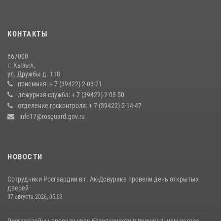
Наадым-2026
23 июля 2026, 04:57
КОНТАКТЫ
Росгвардия совместно ГИМС МЧС Тувы провела профилактические
мероприятия на территории Бай-Тайгинского района
667000
13 июля 2026, 08:55
г. Кызыл,
ул. Дружбы д. 118
Кызылчанин поблагодарил сотрудников Росгвардии за
приемная: + 7 (39422) 2-03-21
оперативное реагирование в решении конфликтной ситуации
дежурная служба: + 7 (39422) 2-03-50
отделение госконтроля: + 7 (39422) 2-14-47
17 июля 2026, 07:22
1
info17@rosguard.gov.ru
НОВОСТИ
Сотрудники Росгвардии в г. Ак-Довураке провели день открытых
дверей
07 августа 2026, 05:03
Росгвардейцы провели урок безопасности в пришкольном лагере