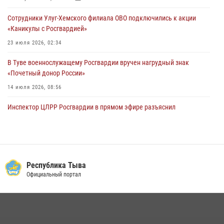
28 июля 2026, 07:48
Сотрудники Улуг-Хемского филиала ОВО подключились к акции
«Каникулы с Росгвардией»
23 июля 2026, 02:34
В Туве военнослужащему Росгвардии вручен нагрудный знак
«Почетный донор России»
14 июля 2026, 08:56
Инспектор ЦЛРР Росгвардии в прямом эфире разъяснил
телезрителям особенности использования тувинского
национального лука
21 июля 2026, 04:59
Спортсмены Росгвардии стали победителями и призерами
Республика Тыва
Чемпионата по лёгкой атлетике Наадым-2026
Официальный портал
23 июля 2026, 09:24
Инспекторы Росгвардии приняли участие в процедуре регистрации
лучников в канун тувинского праздника животноводов