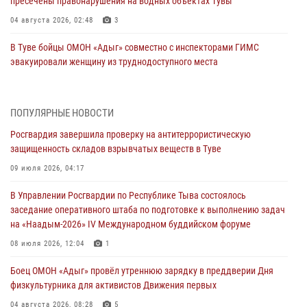
пресечены правонарушения на водных объектах Тувы
04 августа 2026, 02:48
3
В Туве бойцы ОМОН «Адыг» совместно с инспекторами ГИМС
эвакуировали женщину из труднодоступного места
03 августа 2026, 07:25
Росгвардия проверила организацию отдыха детей в детских
ПОПУЛЯРНЫЕ НОВОСТИ
лагерях Тувы
Росгвардия завершила проверку на антитеррористическую
31 июля 2026, 03:49
2
защищенность складов взрывчатых веществ в Туве
Сотрудники вневедомственной охраны приняли участие в акции
09 июля 2026, 04:17
«Каникулы с Росгвардией» в Туве
В Управлении Росгвардии по Республике Тыва состоялось
29 июля 2026, 09:41
заседание оперативного штаба по подготовке к выполнению задач
на «Наадым-2026» IV Международном буддийском форуме
26 сигналов «Тревога» с автотранспортов отработали экипажи
задержаний Росгвардии в Туве с начала года
08 июля 2026, 12:04
1
29 июля 2026, 08:37
1
Боец ОМОН «Адыг» провёл утреннюю зарядку в преддверии Дня
физкультурника для активистов Движения первых
В Туве офицер Росгвардии подвела итоги юбилейного личного
забега
04 августа 2026, 08:28
5