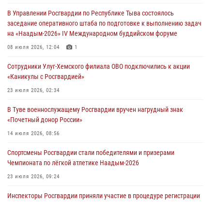
задержаний Росгвардии в Туве с начала года
В Управлении Росгвардии по Республике Тыва состоялось
29 июля 2026, 08:37
1
заседание оперативного штаба по подготовке к выполнению задач
на «Наадым-2026» IV Международном буддийском форуме
В Туве офицер Росгвардии подвела итоги юбилейного личного
забега
08 июля 2026, 12:04
1
28 июля 2026, 07:48
Сотрудники Улуг-Хемского филиала ОВО подключились к акции
«Каникулы с Росгвардией»
Росгвардеец стал бронзовым призером Чемпионата Тувы по
национальной игре - стрельбе из традиционного лука
23 июля 2026, 02:34
28 июля 2026, 07:40
1
В Туве военнослужащему Росгвардии вручен нагрудный знак
«Почетный донор России»
14 июля 2026, 08:56
Спортсмены Росгвардии стали победителями и призерами
Чемпионата по лёгкой атлетике Наадым-2026
23 июля 2026, 09:24
Инспекторы Росгвардии приняли участие в процедуре регистрации
лучников в канун тувинского праздника животноводов
Наадым-2026