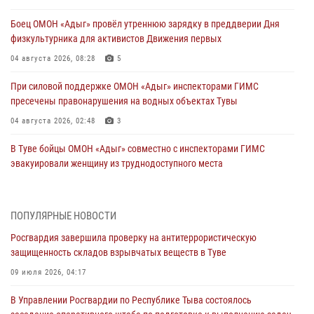
Боец ОМОН «Адыг» провёл утреннюю зарядку в преддверии Дня
физкультурника для активистов Движения первых
04 августа 2026, 08:28
5
При силовой поддержке ОМОН «Адыг» инспекторами ГИМС
пресечены правонарушения на водных объектах Тувы
04 августа 2026, 02:48
3
В Туве бойцы ОМОН «Адыг» совместно с инспекторами ГИМС
эвакуировали женщину из труднодоступного места
03 августа 2026, 07:25
Росгвардия проверила организацию отдыха детей в детских
ПОПУЛЯРНЫЕ НОВОСТИ
лагерях Тувы
Росгвардия завершила проверку на антитеррористическую
31 июля 2026, 03:49
2
защищенность складов взрывчатых веществ в Туве
Сотрудники вневедомственной охраны приняли участие в акции
09 июля 2026, 04:17
«Каникулы с Росгвардией» в Туве
В Управлении Росгвардии по Республике Тыва состоялось
29 июля 2026, 09:41