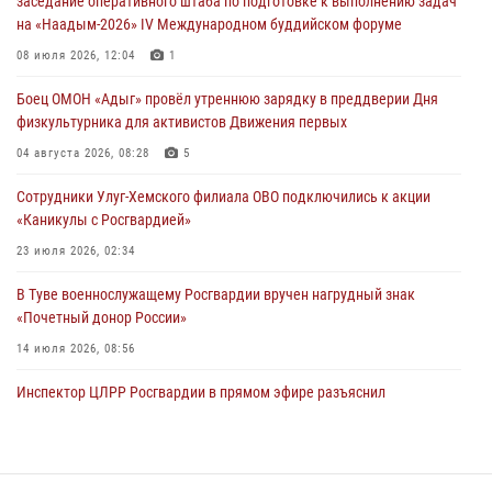
заседание оперативного штаба по подготовке к выполнению задач
на «Наадым-2026» IV Международном буддийском форуме
26 сигналов «Тревога» с автотранспортов отработали экипажи
задержаний Росгвардии в Туве с начала года
08 июля 2026, 12:04
1
29 июля 2026, 08:37
1
Боец ОМОН «Адыг» провёл утреннюю зарядку в преддверии Дня
физкультурника для активистов Движения первых
В Туве офицер Росгвардии подвела итоги юбилейного личного
забега
04 августа 2026, 08:28
5
28 июля 2026, 07:48
Сотрудники Улуг-Хемского филиала ОВО подключились к акции
«Каникулы с Росгвардией»
23 июля 2026, 02:34
В Туве военнослужащему Росгвардии вручен нагрудный знак
«Почетный донор России»
14 июля 2026, 08:56
Инспектор ЦЛРР Росгвардии в прямом эфире разъяснил
телезрителям особенности использования тувинского
национального лука
21 июля 2026, 04:59