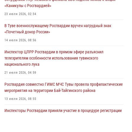
29 июля 2026, 09:41
«Каникулы с Росгвардией»
26 сигналов «Тревога» с автотранспортов отработали экипажи
23 июля 2026, 02:34
задержаний Росгвардии в Туве с начала года
В Туве военнослужащему Росгвардии вручен нагрудный знак
29 июля 2026, 08:37
1
«Почетный донор России»
В Туве офицер Росгвардии подвела итоги юбилейного личного
14 июля 2026, 08:56
забега
Инспектор ЦЛРР Росгвардии в прямом эфире разъяснил
28 июля 2026, 07:48
телезрителям особенности использования тувинского
национального лука
21 июля 2026, 04:59
Росгвардия совместно ГИМС МЧС Тувы провела профилактические
мероприятия на территории Бай-Тайгинского района
13 июля 2026, 08:55
Инспекторы Росгвардии приняли участие в процедуре регистрации
лучников в канун тувинского праздника животноводов
Наадым-2026
23 июля 2026, 04:57