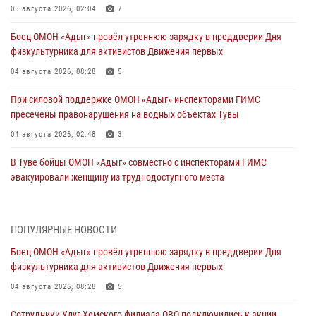
05 августа 2026, 02:04
7
Боец ОМОН «Адыг» провёл утреннюю зарядку в преддверии Дня
физкультурника для активистов Движения первых
04 августа 2026, 08:28
5
При силовой поддержке ОМОН «Адыг» инспекторами ГИМС
пресечены правонарушения на водных объектах Тувы
04 августа 2026, 02:48
3
В Туве бойцы ОМОН «Адыг» совместно с инспекторами ГИМС
эвакуировали женщину из труднодоступного места
03 августа 2026, 07:25
Росгвардия проверила организацию отдыха детей в детских
ПОПУЛЯРНЫЕ НОВОСТИ
лагерях Тувы
Боец ОМОН «Адыг» провёл утреннюю зарядку в преддверии Дня
31 июля 2026, 03:49
2
физкультурника для активистов Движения первых
Сотрудники вневедомственной охраны приняли участие в акции
04 августа 2026, 08:28
5
«Каникулы с Росгвардией» в Туве
Сотрудники Улуг-Хемского филиала ОВО подключились к акции