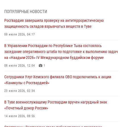
Сотрудники вневедомственной охраны приняли участие в акции
ПОПУЛЯРНЫЕ НОВОСТИ
«Каникулы с Росгвардией» в Туве
Росгвардия завершила проверку на антитеррористическую
29 июля 2026, 09:41
защищенность складов взрывчатых веществ в Туве
26 сигналов «Тревога» с автотранспортов отработали экипажи
09 июля 2026, 04:17
задержаний Росгвардии в Туве с начала года
В Управлении Росгвардии по Республике Тыва состоялось
29 июля 2026, 08:37
1
заседание оперативного штаба по подготовке к выполнению задач
на «Наадым-2026» IV Международном буддийском форуме
В Туве офицер Росгвардии подвела итоги юбилейного личного
забега
08 июля 2026, 12:04
1
28 июля 2026, 07:48
Сотрудники Улуг-Хемского филиала ОВО подключились к акции
«Каникулы с Росгвардией»
Росгвардеец стал бронзовым призером Чемпионата Тувы по
национальной игре - стрельбе из традиционного лука
23 июля 2026, 02:34
28 июля 2026, 07:40
1
В Туве военнослужащему Росгвардии вручен нагрудный знак
«Почетный донор России»
14 июля 2026, 08:56