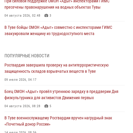
При силовой поддержке ОМОН «Адыг» инспекторами ГИМС
пресечены правонарушения на водных объектах Тувы
04 августа 2026, 02:48
3
В Туве бойцы ОМОН «Адыг» совместно с инспекторами ГИМС
эвакуировали женщину из труднодоступного места
03 августа 2026, 07:25
Росгвардия проверила организацию отдыха детей в детских
ПОПУЛЯРНЫЕ НОВОСТИ
лагерях Тувы
Росгвардия завершила проверку на антитеррористическую
31 июля 2026, 03:49
2
защищенность складов взрывчатых веществ в Туве
Сотрудники вневедомственной охраны приняли участие в акции
09 июля 2026, 04:17
«Каникулы с Росгвардией» в Туве
Боец ОМОН «Адыг» провёл утреннюю зарядку в преддверии Дня
29 июля 2026, 09:41
физкультурника для активистов Движения первых
26 сигналов «Тревога» с автотранспортов отработали экипажи
04 августа 2026, 08:28
5
задержаний Росгвардии в Туве с начала года
В Туве военнослужащему Росгвардии вручен нагрудный знак
29 июля 2026, 08:37
1
«Почетный донор России»
В Туве офицер Росгвардии подвела итоги юбилейного личного
14 июля 2026, 08:56