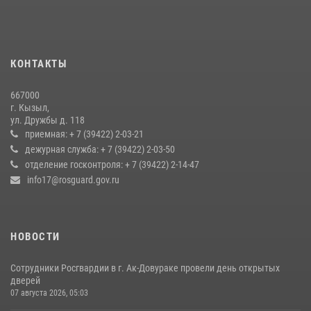
Наадым-2026
23 июля 2026, 04:57
Кызылчанин поблагодарил сотрудников Росгвардии за
КОНТАКТЫ
оперативное реагирование в решении конфликтной ситуации
17 июля 2026, 07:22
1
667000
г. Кызыл,
Росгвардия обеспечила общественную безопасность во время
ул. Дружбы д. 118
праздника Наадым-2026 в Туве
приемная: + 7 (39422) 2-03-21
дежурная служба: + 7 (39422) 2-03-50
27 июля 2026, 07:56
3
отделение госконтроля: + 7 (39422) 2-14-47
info17@rosguard.gov.ru
НОВОСТИ
Сотрудники Росгвардии в г. Ак-Довураке провели день открытых
дверей
07 августа 2026, 05:03