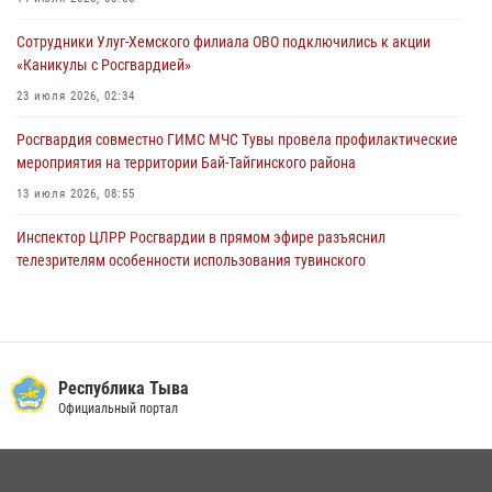
забега
Сотрудники Улуг-Хемского филиала ОВО подключились к акции
28 июля 2026, 07:48
«Каникулы с Росгвардией»
23 июля 2026, 02:34
Росгвардия совместно ГИМС МЧС Тувы провела профилактические
мероприятия на территории Бай-Тайгинского района
13 июля 2026, 08:55
Инспектор ЦЛРР Росгвардии в прямом эфире разъяснил
телезрителям особенности использования тувинского
национального лука
21 июля 2026, 04:59
Спортсмены Росгвардии стали победителями и призерами
Чемпионата по лёгкой атлетике Наадым-2026
Республика Тыва
Официальный портал
23 июля 2026, 09:24
Инспекторы Росгвардии приняли участие в процедуре регистрации
лучников в канун тувинского праздника животноводов