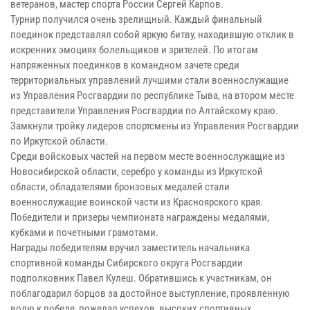
ветеранов, мастер спорта России Сергей Карпов.
Турнир получился очень зрелищный. Каждый финальный
поединок представлял собой яркую битву, находившую отклик в
искренних эмоциях болельщиков и зрителей. По итогам
напряженных поединков в командном зачете среди
территориальных управлений лучшими стали военнослужащие
из Управления Росгвардии по республике Тыва, на втором месте
представители Управления Росгвардии по Алтайскому краю.
Замкнули тройку лидеров спортсмены из Управления Росгвардии
по Иркутской области.
Среди войсковых частей на первом месте военнослужащие из
Новосибирской области, серебро у команды из Иркутской
области, обладателями бронзовых медалей стали
военнослужащие воинской части из Красноярского края.
Победители и призеры чемпионата награждены медалями,
кубками и почетными грамотами.
Награды победителям вручил заместитель начальника
спортивной команды Сибирского округа Росгвардии
подполковник Павел Кулеш. Обратившись к участникам, он
поблагодарил борцов за достойное выступление, проявленную
волю к победе, пожелал успехов, высоких спортивных