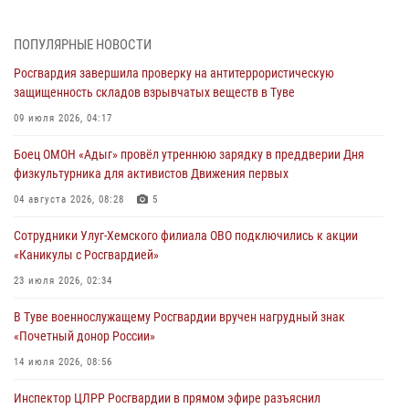
03 августа 2026, 07:25
Росгвардия проверила организацию отдыха детей в детских
ПОПУЛЯРНЫЕ НОВОСТИ
лагерях Тувы
Росгвардия завершила проверку на антитеррористическую
31 июля 2026, 03:49
2
защищенность складов взрывчатых веществ в Туве
Сотрудники вневедомственной охраны приняли участие в акции
09 июля 2026, 04:17
«Каникулы с Росгвардией» в Туве
Боец ОМОН «Адыг» провёл утреннюю зарядку в преддверии Дня
29 июля 2026, 09:41
физкультурника для активистов Движения первых
26 сигналов «Тревога» с автотранспортов отработали экипажи
04 августа 2026, 08:28
5
задержаний Росгвардии в Туве с начала года
Сотрудники Улуг-Хемского филиала ОВО подключились к акции
29 июля 2026, 08:37
1
«Каникулы с Росгвардией»
В Туве офицер Росгвардии подвела итоги юбилейного личного
23 июля 2026, 02:34
забега
В Туве военнослужащему Росгвардии вручен нагрудный знак
28 июля 2026, 07:48
«Почетный донор России»
14 июля 2026, 08:56
Инспектор ЦЛРР Росгвардии в прямом эфире разъяснил