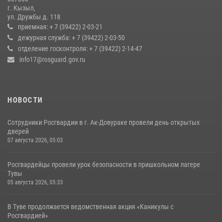
г. Кызыл,
Кызылчанин поблагодарил сотрудников Росгвардии за
ул. Дружбы д. 118
оперативное реагирование в решении конфликтной ситуации
приемная: + 7 (39422) 2-03-21
дежурная служба: + 7 (39422) 2-03-50
17 июля 2026, 07:22
1
отделение госконтроля: + 7 (39422) 2-14-47
info17@rosguard.gov.ru
НОВОСТИ
Сотрудники Росгвардии в г. Ак-Довураке провели день открытых
дверей
07 августа 2026, 05:03
Росгвардейцы провели урок безопасности в пришкольном лагере
Тувы
05 августа 2026, 05:33
В Туве продолжается ведомственная акция «Каникулы с
Росгвардией»